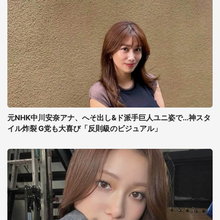
元NHK中川安奈アナ、へそ出し&ド派手巨人ユニ姿で...神スタ
イル炸裂 G党も大喜び「反則級のビジュアル」