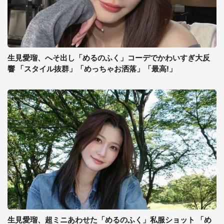
生見愛瑠、へそ出し「めるのふく」コーデでかわいすぎ大反
響 「スタイル抜群」「めっちゃお洒落」「最高!」
生見愛瑠、超ミニあわせた「めるのふく」私服ショット 「め