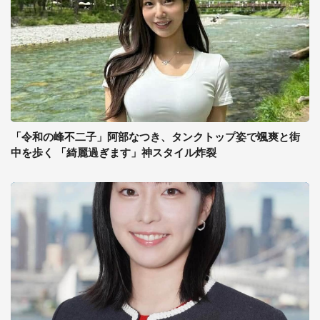
「令和の峰不二子」阿部なつき、タンクトップ姿で颯爽と街
中を歩く 「綺麗過ぎます」神スタイル炸裂