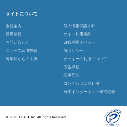
サイトについて
会社案内
個人情報保護方針
採用情報
サイト利用規約
お問い合わせ
SNS利用ポリシー
ニュース読者投稿
AIポリシー
編集長からの手紙
クッキーの利用について
広告掲載
記事配信
コンテンツ二次利用
日本インターネット報道協会
© 2026 J-CAST, Inc. All Rights Reserved.