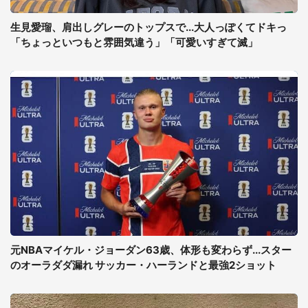
生見愛瑠、肩出しグレーのトップスで...大人っぽくてドキっ
「ちょっといつもと雰囲気違う」「可愛いすぎて滅」
元NBAマイケル・ジョーダン63歳、体形も変わらず...スター
のオーラダダ漏れ サッカー・ハーランドと最強2ショット