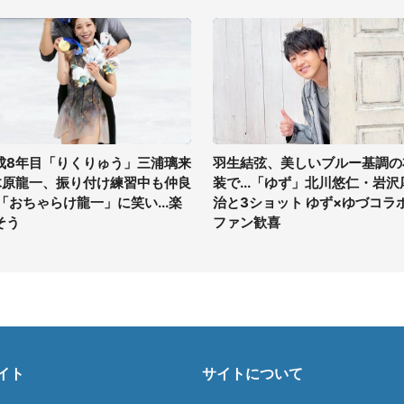
成8年目「りくりゅう」三浦璃来
羽生結弦、美しいブルー基調の
木原龍一、振り付け練習中も仲良
装で...「ゆず」北川悠仁・岩沢
 「おちゃらけ龍一」に笑い...楽
治と3ショット ゆず×ゆづコラ
そう
ファン歓喜
イト
サイトについて