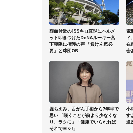
顔面付近の155キロ直球にヘルメ
電
ット叩きつけたDeNAルーキー宮
ド
下朝陽に擁護の声 「負けん気必
在
要」と球団OB
会
堀ちえみ、舌がん手術から7年半で
小
思い 「嘆くことが前より少なくな
す
り、ラクに」「健康でいられれば
違
それでヨシ!」