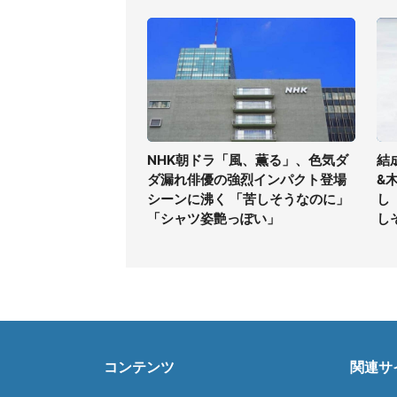
NHK朝ドラ「風、薫る」、色気ダ
結
ダ漏れ俳優の強烈インパクト登場
&
シーンに沸く 「苦しそうなのに」
し
「シャツ姿艶っぽい」
し
コンテンツ
関連サ