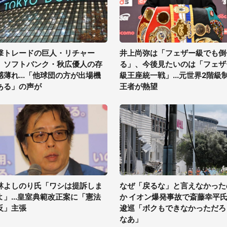
撃トレードの巨人・リチャー
井上尚弥は「フェザー級でも倒
、ソフトバンク・秋広優人の存
る」、今後見たいのは「フェザ
感薄れ...「他球団の方が出場機
級王座統一戦」...元世界2階級
ある」の声が
王者が熱望
林よしのり氏「ワシは提訴しま
なぜ「戻るな」と言えなかった
よ」...皇室典範改正案に「憲法
か イオン爆発事故で斎藤幸平
反」主張
逡巡「ボクもできなかっただろ
なあ」