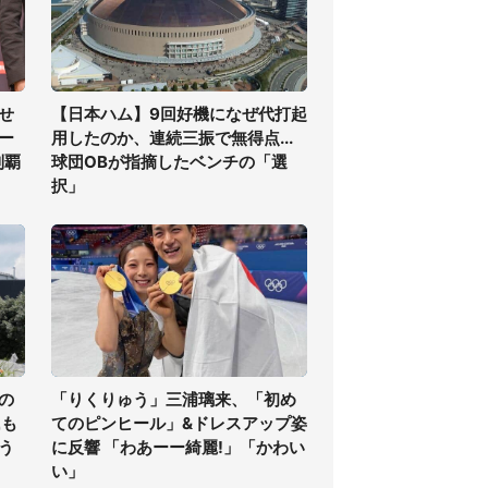
せ
【日本ハム】9回好機になぜ代打起
ー
用したのか、連続三振で無得点...
制覇
球団OBが指摘したベンチの「選
択」
の
「りくりゅう」三浦璃来、「初め
氏も
てのピンヒール」&ドレスアップ姿
う
に反響 「わあーー綺麗!」「かわい
い」