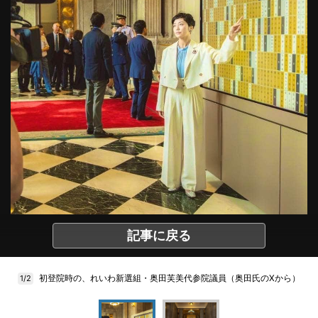
記事に戻る
初登院時の、れいわ新選組・奥田芙美代参院議員（奥田氏のXから）
1/2