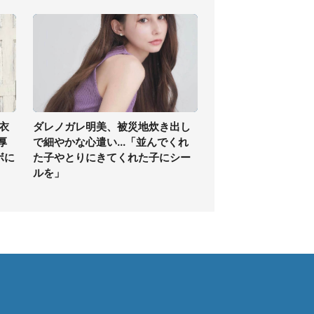
衣
ダレノガレ明美、被災地炊き出し
厚
で細やかな心遣い...「並んでくれ
ボに
た子やとりにきてくれた子にシー
ルを」