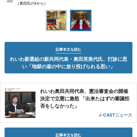
2/2
（奥田氏のXから）
記事本文を読む
れいわ新選組の新共同代表・奥田芙美代氏、打診に思
い「地獄の釜の中に放り投げられる思い」
れいわ奥田共同代表、憲法審査会の開催
決定で立憲に激怒 「出来たはずの審議拒
否をしなかった」
J-CASTニュース
記事本文を読む