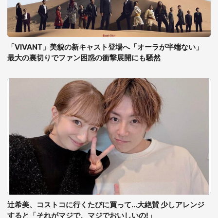
「VIVANT」美貌の新キャスト登場へ「オーラが半端ない」
最大の裏切りでファン困惑の衝撃展開にも騒然
辻希美、コストコに行くたびに買って...大絶賛 少しアレンジ
すると「それがマジで、マジでおいしいの!」