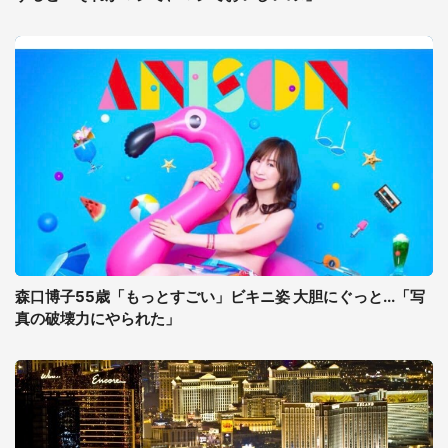
森口博子55歳「もっとすごい」ビキニ姿 大胆にぐっと...「写
真の破壊力にやられた」