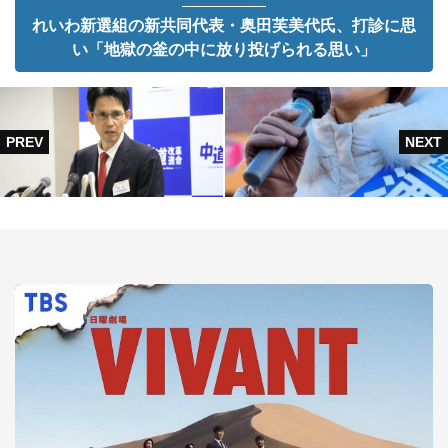
れいわ新選組の新共同代表・奥田芙美代氏、打診に思
い「地獄の釜の中に放り投げられる思い」