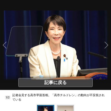
記事に戻る
記者会見する高市早苗首相。「高市チルドレン」の動向が不安視され
1/2
ている