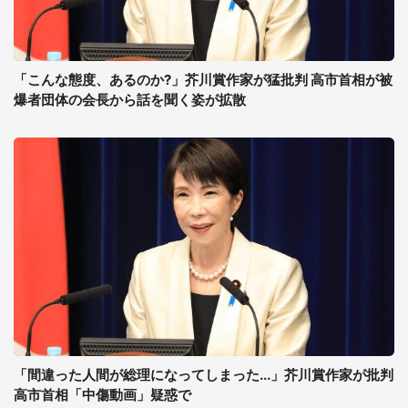
「こんな態度、あるのか?」芥川賞作家が猛批判 高市首相が被
爆者団体の会長から話を聞く姿が拡散
「間違った人間が総理になってしまった...」芥川賞作家が批判
高市首相「中傷動画」疑惑で