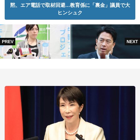
黙、エア電話で取材回避...教育係に「裏金」議員で大
ヒンシュク