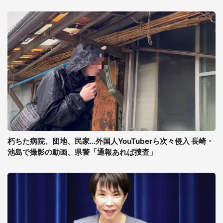
朽ちた病院、団地、民家...外国人YouTuberら次々侵入 長崎・
池島で撮影の動画、県警「通報あれば捜査」