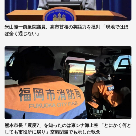
米山隆一前衆院議員、高市首相の英語力を批判 「現地ではほ
ぼ全く通じない」
熊本市長「震度7」を知ったのは東シナ海上空 「とにかく何と
しても市役所に戻り」空港閉鎖でも示した執念