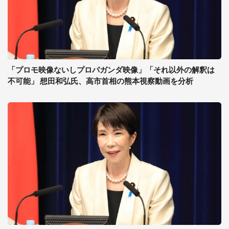
「プロモ映像ないしプロパガンダ映像」「それ以外の解釈は
不可能」 想田和弘氏、高市首相の熊本視察動画を分析