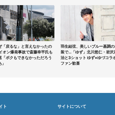
ぜ「戻るな」と言えなかったの
羽生結弦、美しいブルー基調の
 イオン爆発事故で斎藤幸平氏も
装で...「ゆず」北川悠仁・岩沢
巡「ボクもできなかっただろう
治と3ショット ゆず×ゆづコラ
あ」
ファン歓喜
イト
サイトについて