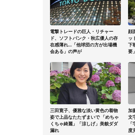
電撃トレードの巨人・リチャー
顔
ド、ソフトバンク・秋広優人の存
ッ
在感薄れ...「他球団の方が出場機
下
会ある」の声が
要
三田寛子、優雅な淡い黄色の着物
加
姿で上品なたたずまいで 「めちゃ
文
くちゃ綺麗」「涼しげ」美貌ダダ
「
漏れ
度