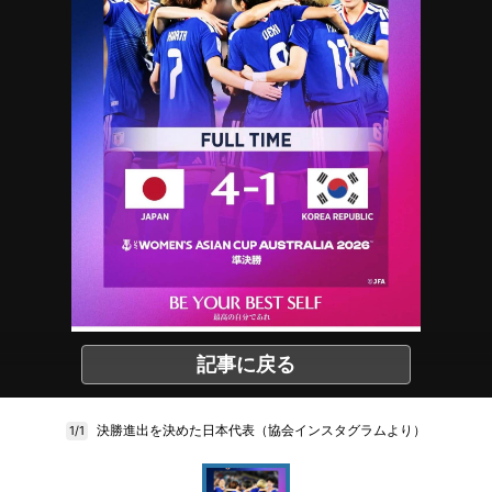
記事に戻る
決勝進出を決めた日本代表（協会インスタグラムより）
1/1