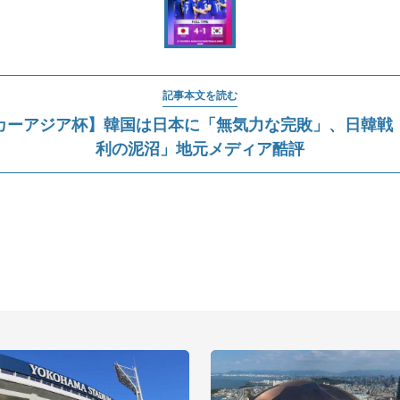
記事本文を読む
カーアジア杯】韓国は日本に「無気力な完敗」、日韓戦「
利の泥沼」地元メディア酷評