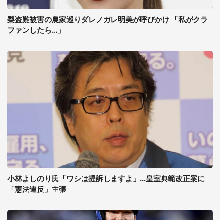
梨盗難被害の農家巡りダレノガレ明美が呼びかけ 「私がクラ
ファンしたら...」
小林よしのり氏「ワシは提訴しますよ」...皇室典範改正案に
「憲法違反」主張