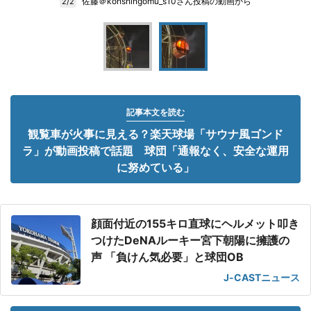
佐藤＠kohshingomu_s10さん投稿の動画から
2/2
記事本文を読む
観覧車が火事に見える？楽天球場「サウナ風ゴンド
ラ」が動画投稿で話題 球団「通報なく、安全な運用
に努めている」
顔面付近の155キロ直球にヘルメット叩き
つけたDeNAルーキー宮下朝陽に擁護の
声 「負けん気必要」と球団OB
J-CASTニュース