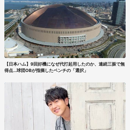
【日本ハム】9回好機になぜ代打起用したのか、連続三振で無
得点...球団OBが指摘したベンチの「選択」