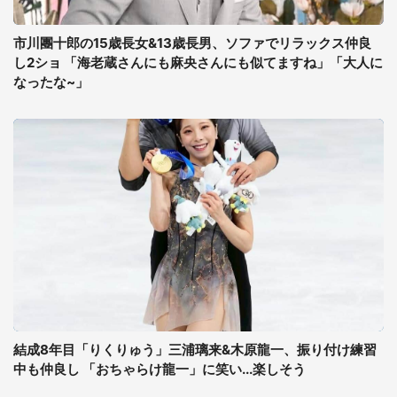
市川團十郎の15歳長女&13歳長男、ソファでリラックス仲良
し2ショ 「海老蔵さんにも麻央さんにも似てますね」「大人に
なったな~」
結成8年目「りくりゅう」三浦璃来&木原龍一、振り付け練習
中も仲良し 「おちゃらけ龍一」に笑い...楽しそう