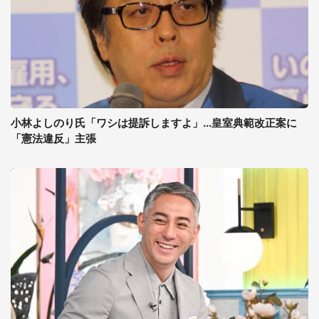
小林よしのり氏「ワシは提訴しますよ」...皇室典範改正案に
「憲法違反」主張