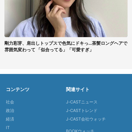
剛力彩芽、肩出しトップスで色気にドキっ...茶髪ロングヘアで
雰囲気変わって 「似合ってる」「可愛すぎ」
コンテンツ
関連サイト
社会
J-CASTニュース
政治
J-CASTトレンド
経済
J-CAST会社ウォッチ
IT
BOOKウォッチ