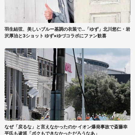
羽生結弦、美しいブルー基調の衣装で...「ゆず」北川悠仁・岩
沢厚治と3ショット ゆず×ゆづコラボにファン歓喜
なぜ「戻るな」と言えなかったのか イオン爆発事故で斎藤幸
平氏も逡巡「ボクもできなかっただろうなあ」