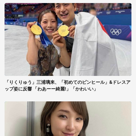
「りくりゅう」三浦璃来、「初めてのピンヒール」&ドレスア
ップ姿に反響 「わあーー綺麗!」「かわいい」