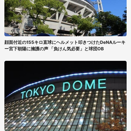
顔面付近の155キロ直球にヘルメット叩きつけたDeNAルーキ
ー宮下朝陽に擁護の声 「負けん気必要」と球団OB