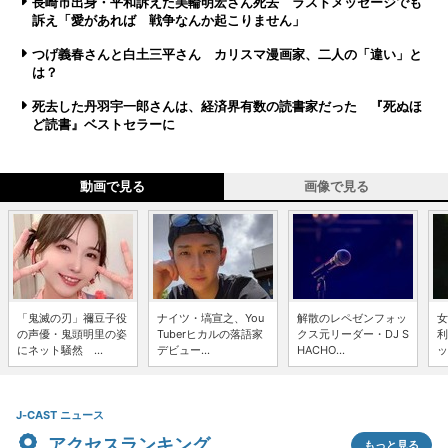
長崎市出身・平和訴えた美輪明宏さん死去 ラストメッセージでも
訴え「愛があれば 戦争なんか起こりません」
つげ義春さんと白土三平さん カリスマ漫画家、二人の「違い」と
は？
死去した丹羽宇一郎さんは、経済界有数の読書家だった 『死ぬほ
ど読書』ベストセラーに
動画で見る
画像で見る
「鬼滅の刃」禰豆子役
ナイツ・塙宣之、You
解散のレペゼンフォッ
女
の声優・鬼頭明里の姿
Tuberヒカルの落語家
クス元リーダー・DJ S
利
にネット騒然 ...
デビュー...
HACHO...
ッ
J-CAST ニュース
アクセスランキング
もっと見る