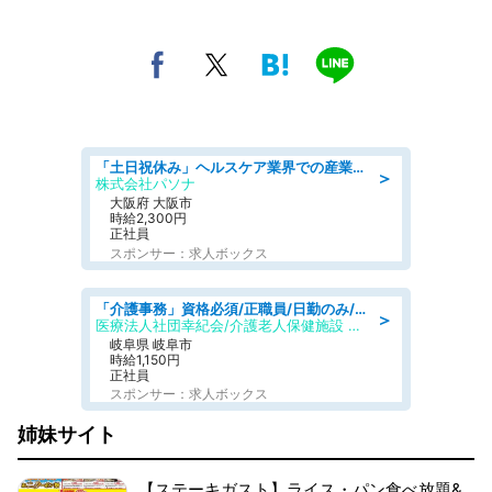
「土日祝休み」ヘルスケア業界での産業保健師業務/看護師/高時給/要資格:正看護師
＞
株式会社パソナ
大阪府 大阪市
時給2,300円
正社員
スポンサー：求人ボックス
「介護事務」資格必須/正職員/日勤のみ/介護老人保健施設
＞
医療法人社団幸紀会/介護老人保健施設 グリーンビラ安江
岐阜県 岐阜市
時給1,150円
正社員
スポンサー：求人ボックス
姉妹サイト
【ステーキガスト】ライス・パン食べ放題&