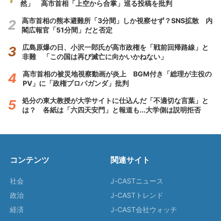
然」 高市首相「上空から合掌」巡る投稿を批判
高市首相の熊本避難所「3分間」しか視察せず？SNS拡散 内
閣広報官「51分間」だと否定
広島原爆の日、小沢一郎氏が高市政権を「戦前回帰路線」と
非難 「この国は再び滅亡に向かいかねない」
高市首相の被災地視察動画が炎上 BGM付き「総理が主役の
PV」に「政権プロパガンダ」批判
処分の東大教授が大学サイトに仕込んだ「不適切な言葉」と
は？ 各紙は「六四天安門」と報道も...大学側は説明拒否
コンテンツ
関連サイト
社会
J-CASTニュース
政治
J-CASTトレンド
経済
J-CAST会社ウォッチ