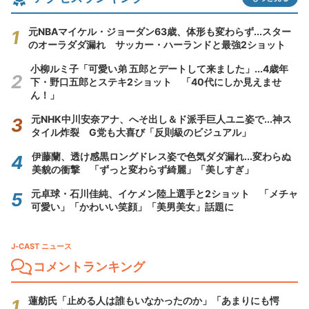
元NBAマイケル・ジョーダン63歳、体形も変わらず...スター
のオーラダダ漏れ サッカー・ハーランドと最強2ショット
小柳ルミ子「可愛い弟 五郎とデートして来ました」...4歳年
下・野口五郎とステキ2ショット 「40代にしか見えませ
ん！」
元NHK中川安奈アナ、へそ出し＆ド派手巨人ユニ姿で...神ス
タイル炸裂 G党も大喜び「反則級のビジュアル」
伊藤蘭、透け感黒ロングドレス姿で色気ダダ漏れ...変わらぬ
美貌の衝撃 「ずっと変わらず綺麗」「美しすぎ」
元卓球・石川佳純、イケメン陸上選手と2ショット 「メチャ
可愛い」「かわいい笑顔」「美男美女」話題に
J-CAST ニュース
コメントランキング
蓮舫氏「止める人は誰もいなかったのか」「あまりにも愕