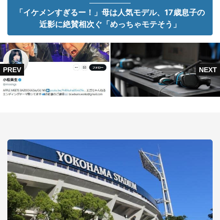
「イケメンすぎるー！」母は人気モデル、17歳息子の
近影に絶賛相次ぐ「めっちゃモテそう」