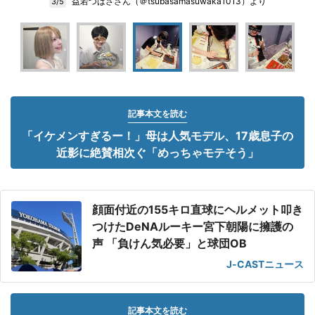
益若つばささん（＠tsubasamasuwaka1013）より
3/5
記事本文を読む
「イケメンすぎるー！」母は人気モデル、17歳息子の
近影に絶賛相次ぐ「めっちゃモテそう」
顔面付近の155キロ直球にヘルメット叩き
つけたDeNAルーキー宮下朝陽に擁護の
声 「負けん気必要」と球団OB
J-CASTニュース
記事本文を読む