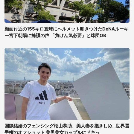
顔面付近の155キロ直球にヘルメット叩きつけたDeNAルーキ
ー宮下朝陽に擁護の声 「負けん気必要」と球団OB
国際結婚のフェンシング松山恭助、美人妻を抱きしめ...世界選
手権のオフショット 美男美女カップルにドキっ