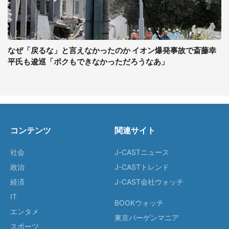
なぜ「戻るな」と言えなかったのか イオン爆発事故で斎藤幸
平氏も逡巡「ボクもできなかっただろうなあ」
コンテンツ
関連サイト
社会
J-CASTニュース
政治
J-CASTトレンド
経済
J-CAST会社ウォッチ
IT
BOOKウォッチ
エンタメ
東京バーゲンマニア
スポーツ