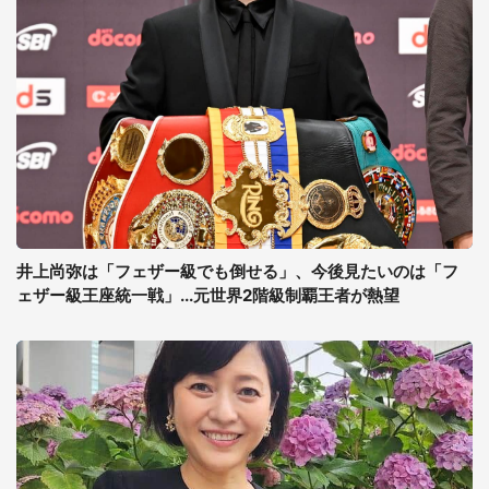
井上尚弥は「フェザー級でも倒せる」、今後見たいのは「フ
ェザー級王座統一戦」...元世界2階級制覇王者が熱望