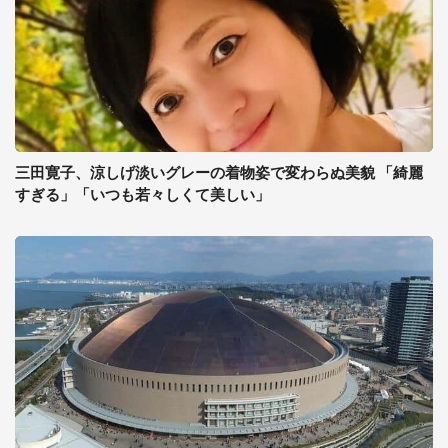
三田寛子、涼しげ淡いグレーの着物姿で変わらぬ美貌 「綺麗
すぎる」「いつも若々しくて美しい」