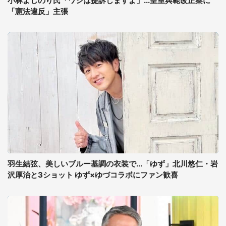
小林よしのり氏「ワシは提訴しますよ」...皇室典範改正案に
「憲法違反」主張
羽生結弦、美しいブルー基調の衣装で...「ゆず」北川悠仁・岩
沢厚治と3ショット ゆず×ゆづコラボにファン歓喜