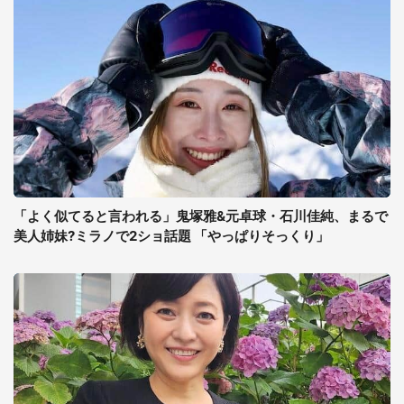
「よく似てると言われる」鬼塚雅&元卓球・石川佳純、まるで
美人姉妹?ミラノで2ショ話題 「やっぱりそっくり」