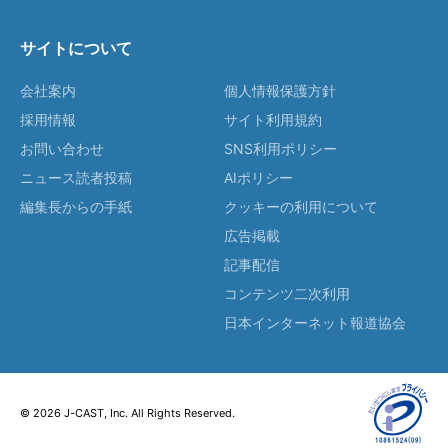
サイトについて
会社案内
個人情報保護方針
採用情報
サイト利用規約
お問い合わせ
SNS利用ポリシー
ニュース読者投稿
AIポリシー
編集長からの手紙
クッキーの利用について
広告掲載
記事配信
コンテンツ二次利用
日本インターネット報道協会
© 2026 J-CAST, Inc. All Rights Reserved.