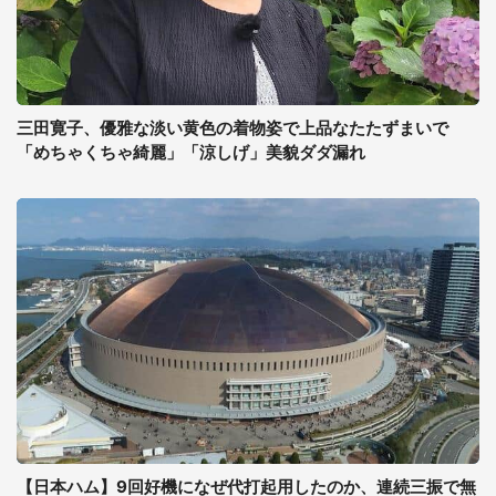
三田寛子、優雅な淡い黄色の着物姿で上品なたたずまいで
「めちゃくちゃ綺麗」「涼しげ」美貌ダダ漏れ
【日本ハム】9回好機になぜ代打起用したのか、連続三振で無