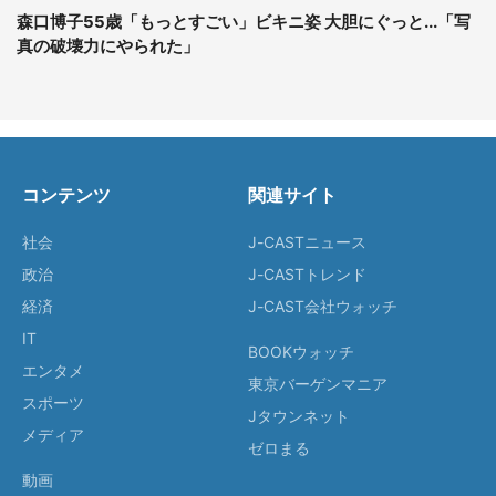
森口博子55歳「もっとすごい」ビキニ姿 大胆にぐっと...「写
真の破壊力にやられた」
コンテンツ
関連サイト
社会
J-CASTニュース
政治
J-CASTトレンド
経済
J-CAST会社ウォッチ
IT
BOOKウォッチ
エンタメ
東京バーゲンマニア
スポーツ
Jタウンネット
メディア
ゼロまる
動画