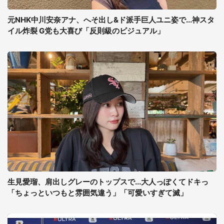
元NHK中川安奈アナ、へそ出し&ド派手巨人ユニ姿で...神スタ
イル炸裂 G党も大喜び「反則級のビジュアル」
生見愛瑠、肩出しグレーのトップスで...大人っぽくてドキっ
「ちょっといつもと雰囲気違う」「可愛いすぎて滅」