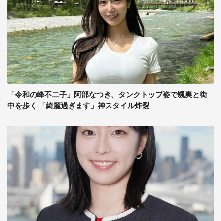
「令和の峰不二子」阿部なつき、タンクトップ姿で颯爽と街
中を歩く 「綺麗過ぎます」神スタイル炸裂