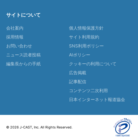
サイトについて
会社案内
個人情報保護方針
採用情報
サイト利用規約
お問い合わせ
SNS利用ポリシー
ニュース読者投稿
AIポリシー
編集長からの手紙
クッキーの利用について
広告掲載
記事配信
コンテンツ二次利用
日本インターネット報道協会
© 2026 J-CAST, Inc. All Rights Reserved.