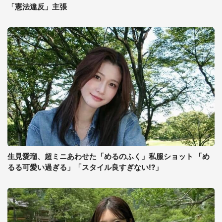
「憲法違反」主張
生見愛瑠、超ミニあわせた「めるのふく」私服ショット 「め
るる可愛い過ぎる」「スタイル良すぎない!?」