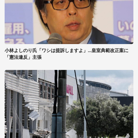
小林よしのり氏「ワシは提訴しますよ」...皇室典範改正案に
「憲法違反」主張