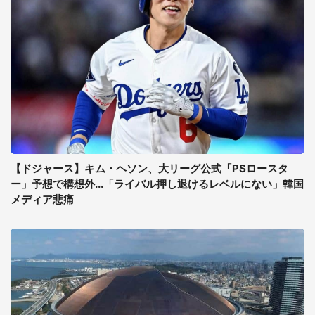
【ドジャース】キム・ヘソン、大リーグ公式「PSロースタ
ー」予想で構想外...「ライバル押し退けるレベルにない」韓国
メディア悲痛