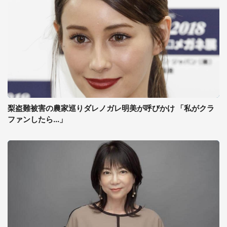
梨盗難被害の農家巡りダレノガレ明美が呼びかけ 「私がクラ
ファンしたら...」