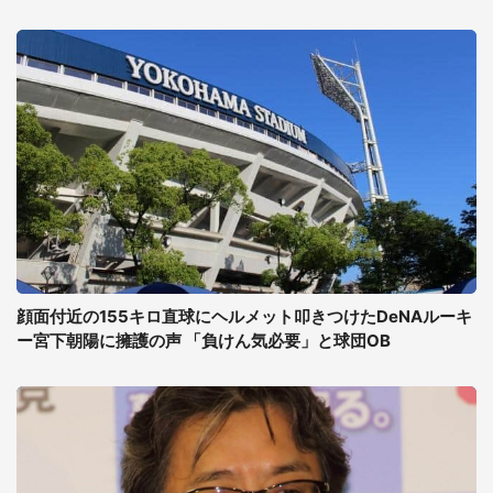
顔面付近の155キロ直球にヘルメット叩きつけたDeNAルーキ
ー宮下朝陽に擁護の声 「負けん気必要」と球団OB