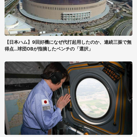
【日本ハム】9回好機になぜ代打起用したのか、連続三振で無
得点...球団OBが指摘したベンチの「選択」