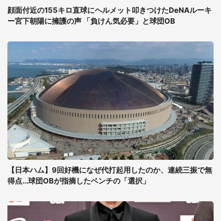
顔面付近の155キロ直球にヘルメット叩きつけたDeNAルーキ
ー宮下朝陽に擁護の声 「負けん気必要」と球団OB
【日本ハム】9回好機になぜ代打起用したのか、連続三振で無
得点...球団OBが指摘したベンチの「選択」