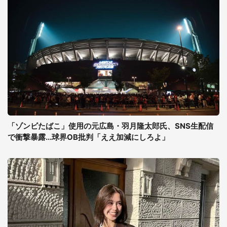
「ゾンビたばこ」使用の元広島・羽月隆太郎氏、SNS生配信
で衝撃暴露...球界OB批判「ええ加減にしろよ」