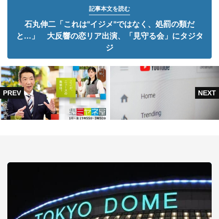
記事本文を読む
石丸伸二「これは"イジメ"ではなく、処罰の類だ
と...」 大反響の恋リア出演、「見守る会」にタジタ
ジ