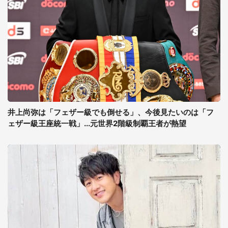
井上尚弥は「フェザー級でも倒せる」、今後見たいのは「フ
ェザー級王座統一戦」...元世界2階級制覇王者が熱望