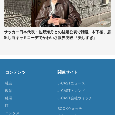
サッカー日本代表・佐野海舟との結婚公表で話題...木下桜、肩
出し白キャミコーデでかわいさ限界突破 「美しすぎ」
コンテンツ
関連サイト
社会
J-CASTニュース
政治
J-CASTトレンド
経済
J-CAST会社ウォッチ
IT
BOOKウォッチ
エンタメ