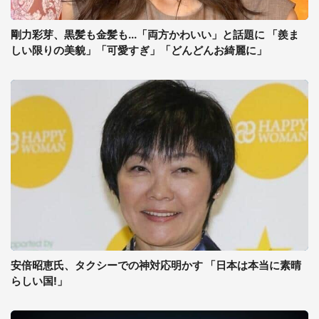
剛力彩芽、黒髪も金髪も...「両方かわいい」と話題に 「羨ま
しい限りの美貌」「可愛すぎ」「どんどんお綺麗に」
安倍昭恵氏、タクシーでの神対応明かす 「日本は本当に素晴
らしい国!」