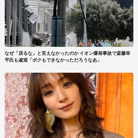
なぜ「戻るな」と言えなかったのか イオン爆発事故で斎藤幸
平氏も逡巡「ボクもできなかっただろうなあ」