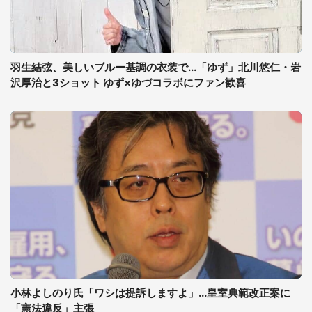
羽生結弦、美しいブルー基調の衣装で...「ゆず」北川悠仁・岩
沢厚治と3ショット ゆず×ゆづコラボにファン歓喜
小林よしのり氏「ワシは提訴しますよ」...皇室典範改正案に
「憲法違反」主張