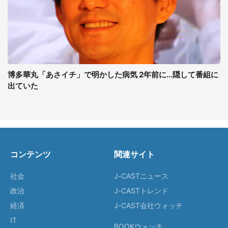
博多華丸「あさイチ」で明かした病気 2年前に...隠して番組に
出ていた
コンテンツ
関連サイト
社会
J-CASTニュース
政治
J-CASTトレンド
経済
J-CAST会社ウォッチ
IT
BOOKウォッチ