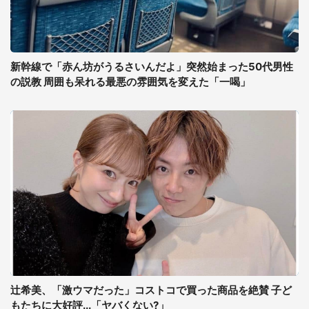
新幹線で「赤ん坊がうるさいんだよ」突然始まった50代男性
の説教 周囲も呆れる最悪の雰囲気を変えた「一喝」
辻希美、「激ウマだった」コストコで買った商品を絶賛 子ど
もたちに大好評...「ヤバくない?」