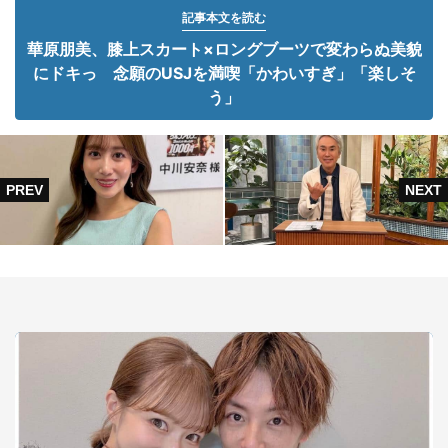
記事本文を読む
華原朋美、膝上スカート×ロングブーツで変わらぬ美貌
にドキっ 念願のUSJを満喫「かわいすぎ」「楽しそ
う」