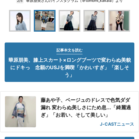
華原朋美さんのインスタグラム（＠tomomi_kakala）より
2/5
記事本文を読む
華原朋美、膝上スカート×ロングブーツで変わらぬ美貌
にドキっ 念願のUSJを満喫「かわいすぎ」「楽しそ
う」
藤あや子、ベージュのドレスで色気ダダ
漏れ 変わらぬ美しさにため息...「綺麗過
ぎ」「お若い、そして美しい」
J-CASTニュース