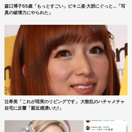
森口博子55歳「もっとすごい」ビキニ姿 大胆にぐっと...「写
真の破壊力にやられた」
辻希美「これが現実のリビングです」 大散乱のハチャメチャ
自宅に反響「親近感湧いた!」