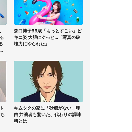
、
森口博子55歳「もっとすごい」ビ
る
キニ姿 大胆にぐっと...「写真の破
る
壊力にやられた」
ィ
ト
キムタクの家に「砂糖がない」理
たち
由 共演者も驚いた、代わりの調味
料とは