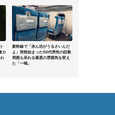
ト
新幹線で「赤ん坊がうるさいんだ
激カ
よ」突然始まった50代男性の説教
変わ
周囲も呆れる最悪の雰囲気を変え
た「一喝」