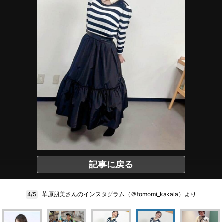
記事に戻る
華原朋美さんのインスタグラム（＠tomomi_kakala）より
4/5