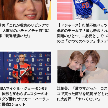
希美「これが現実のリビングで
【ドジャース】打撃不振ベッツ
」 大散乱のハチャメチャ自宅に
低迷のチームで「最も懸念され
響「親近感湧いた!」
問題のひとつ」...必要としてい
のは「かつてのベッツ」米メデ
ア
NBAマイケル・ジョーダン63
辻希美、「激ウマだった」コス
、体形も変わらず...スターのオ
コで買った商品を絶賛 子ども
ラダダ漏れ サッカー・ハーラン
に大好評...「ヤバくない?」
と最強2ショット