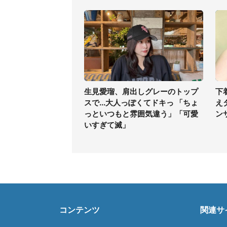
生見愛瑠、肩出しグレーのトップ
下
スで...大人っぽくてドキっ 「ちょ
え
っといつもと雰囲気違う」「可愛
ン
いすぎて滅」
コンテンツ
関連サ