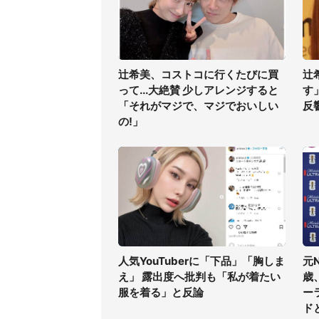
辻希美、コストコに行くたびに買
辻
って...大絶賛 少しアレンジすると
す
「それがマジで、マジでおいしい
反
の!」
人気YouTuberに「下品」「胸しま
元
え」 露出度へ批判も「私が着たい
歳
服を着る」と反論
ー
ド