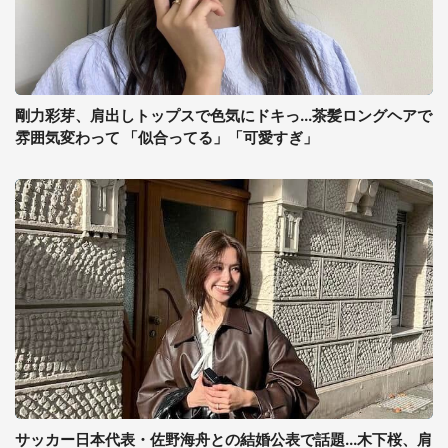
剛力彩芽、肩出しトップスで色気にドキっ...茶髪ロングヘアで
雰囲気変わって 「似合ってる」「可愛すぎ」
サッカー日本代表・佐野海舟との結婚公表で話題...木下桜、肩