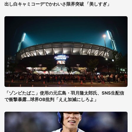
出し白キャミコーデでかわいさ限界突破 「美しすぎ」
「ゾンビたばこ」使用の元広島・羽月隆太郎氏、SNS生配信
で衝撃暴露...球界OB批判「ええ加減にしろよ」