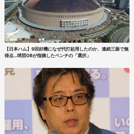
【日本ハム】9回好機になぜ代打起用したのか、連続三振で無
得点...球団OBが指摘したベンチの「選択」