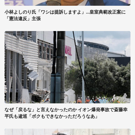
小林よしのり氏「ワシは提訴しますよ」...皇室典範改正案に
「憲法違反」主張
なぜ「戻るな」と言えなかったのか イオン爆発事故で斎藤幸
平氏も逡巡「ボクもできなかっただろうなあ」