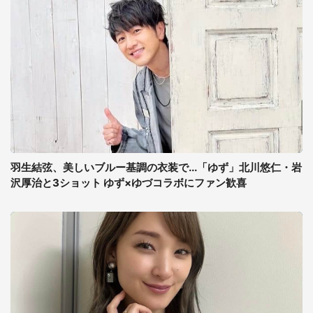
羽生結弦、美しいブルー基調の衣装で...「ゆず」北川悠仁・岩
沢厚治と3ショット ゆず×ゆづコラボにファン歓喜