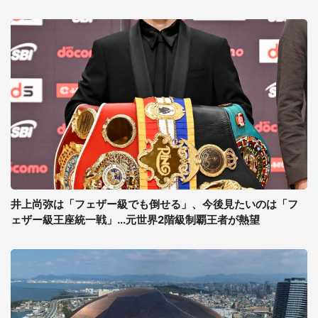
井上尚弥は「フェザー級でも倒せる」、今後見たいのは「フ
ェザー級王座統一戦」...元世界2階級制覇王者が熱望