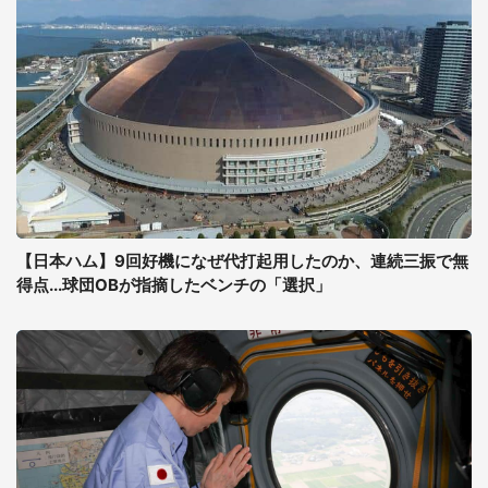
【日本ハム】9回好機になぜ代打起用したのか、連続三振で無
得点...球団OBが指摘したベンチの「選択」