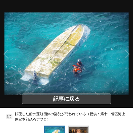
記事に戻る
転覆した船の運航団体の姿勢が問われている（提供：第十一管区海上
1/2
保安本部/AP/アフロ）