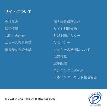
サイトについて
会社案内
個人情報保護方針
採用情報
サイト利用規約
お問い合わせ
SNS利用ポリシー
ニュース読者投稿
AIポリシー
編集長からの手紙
クッキーの利用について
広告掲載
記事配信
コンテンツ二次利用
日本インターネット報道協会
© 2026 J-CAST, Inc. All Rights Reserved.