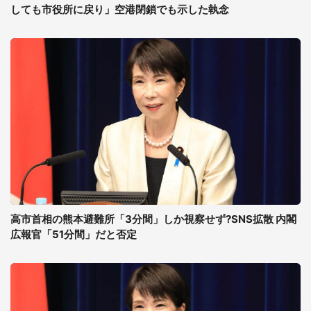
しても市役所に戻り」空港閉鎖でも示した執念
高市首相の熊本避難所「3分間」しか視察せず?SNS拡散 内閣
広報官「51分間」だと否定