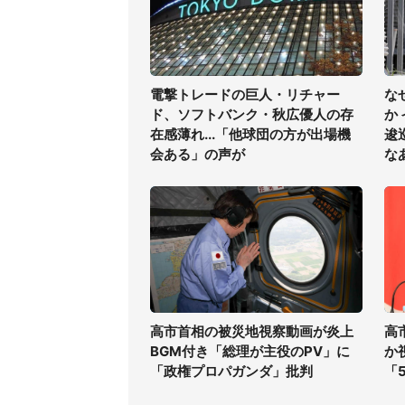
電撃トレードの巨人・リチャー
な
ド、ソフトバンク・秋広優人の存
か
在感薄れ...「他球団の方が出場機
逡
会ある」の声が
な
高市首相の被災地視察動画が炎上
高
BGM付き「総理が主役のPV」に
か
「政権プロパガンダ」批判
「