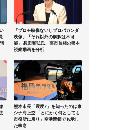
い
「プロモ映像ないしプロパガンダ
長
映像」「それ以外の解釈は不可
問
能」 想田和弘氏、高市首相の熊本
視察動画を分析
ま
熊本市長「震度7」を知ったのは東
法
シナ海上空 「とにかく何としても
市役所に戻り」空港閉鎖でも示し
た執念