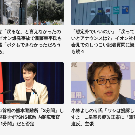
ぜ「戻るな」と言えなかったの
「想定外でいいのか」「戻って
 イオン爆発事故で斎藤幸平氏も
いとアナウンスは?」 イオン社
巡「ボクもできなかっただろう
会見でのしつこい記者質問に疑
あ」
も続々
市首相の熊本避難所「3分間」し
小林よしのり氏「ワシは提訴し
視察せず?SNS拡散 内閣広報官
すよ」...皇室典範改正案に「憲
51分間」だと否定
違反」主張