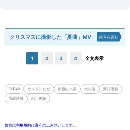
クリスマスに撮影した「夏曲」MV
続きを読む
1
2
3
4
全文表示
SKE48
サンダルだぜ
伊藤虹々美
大村杏
河村優愛
熊崎晴香
相川暖花