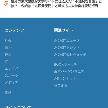
処分の東大教授が大学サイトに仕込んだ「不適切な言葉」と
は？ 各紙は「六四天安門」と報道も...大学側は説明拒否
コンテンツ
関連サイト
社会
J-CASTニュース
政治
J-CASTトレンド
経済
J-CAST会社ウォッチ
IT
BOOKウォッチ
エンタメ
東京バーゲンマニア
スポーツ
Jタウンネット
メディア
ゼロまる
動画
サイトについて