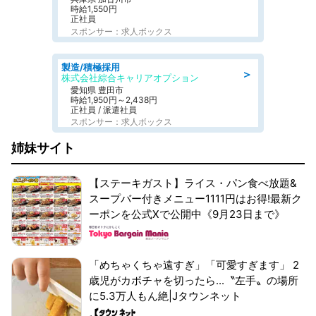
時給1,550円
正社員
スポンサー：求人ボックス
製造/積極採用
＞
株式会社綜合キャリアオプション
愛知県 豊田市
時給1,950円～2,438円
正社員 / 派遣社員
スポンサー：求人ボックス
姉妹サイト
【ステーキガスト】ライス・パン食べ放題&
スープバー付きメニュー1111円はお得!最新ク
ーポンを公式Xで公開中《9月23日まで》
「めちゃくちゃ遠すぎ」「可愛すぎます」 2
歳児がカボチャを切ったら...〝左手〟の場所
に5.3万人もん絶|Jタウンネット