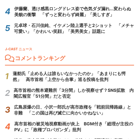
伊藤蘭、透け感黒ロングドレス姿で色気ダダ漏れ...変わらぬ
美貌の衝撃 「ずっと変わらず綺麗」「美しすぎ」
元卓球・石川佳純、イケメン陸上選手と2ショット 「メチャ
可愛い」「かわいい笑顔」「美男美女」話題に
J-CAST ニュース
コメントランキング
蓮舫氏「止める人は誰もいなかったのか」「あまりにも愕
然」 高市首相「上空から合掌」巡る投稿を批判
高市首相の熊本避難所「3分間」しか視察せず？SNS拡散 内
閣広報官「51分間」だと否定
広島原爆の日、小沢一郎氏が高市政権を「戦前回帰路線」と
非難 「この国は再び滅亡に向かいかねない」
高市首相の被災地視察動画が炎上 BGM付き「総理が主役の
PV」に「政権プロパガンダ」批判