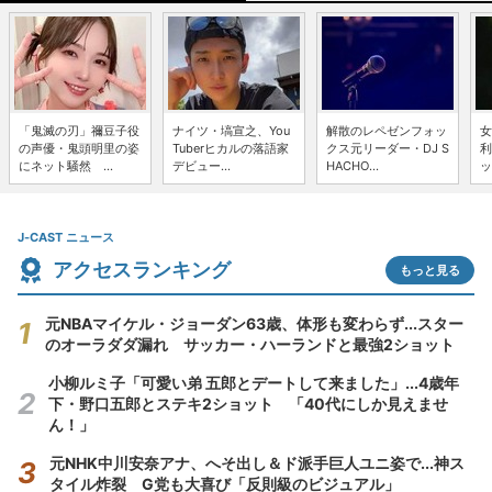
「鬼滅の刃」禰豆子役
ナイツ・塙宣之、You
解散のレペゼンフォッ
女
の声優・鬼頭明里の姿
Tuberヒカルの落語家
クス元リーダー・DJ S
利
にネット騒然 ...
デビュー...
HACHO...
ッ
J-CAST ニュース
アクセスランキング
もっと見る
元NBAマイケル・ジョーダン63歳、体形も変わらず...スター
のオーラダダ漏れ サッカー・ハーランドと最強2ショット
小柳ルミ子「可愛い弟 五郎とデートして来ました」...4歳年
下・野口五郎とステキ2ショット 「40代にしか見えませ
ん！」
元NHK中川安奈アナ、へそ出し＆ド派手巨人ユニ姿で...神ス
タイル炸裂 G党も大喜び「反則級のビジュアル」