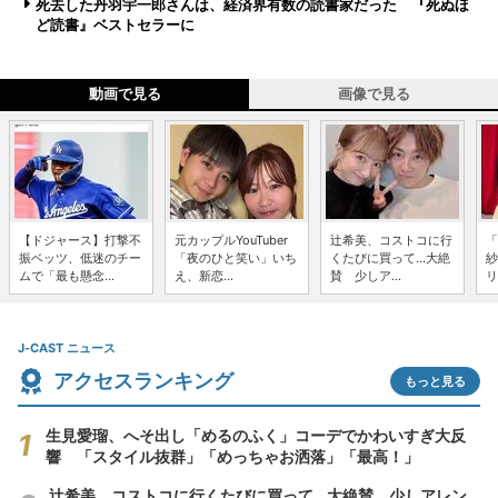
死去した丹羽宇一郎さんは、経済界有数の読書家だった 『死ぬほ
ど読書』ベストセラーに
動画で見る
画像で見る
【ドジャース】打撃不
元カップルYouTuber
辻希美、コストコに行
「
振ベッツ、低迷のチー
「夜のひと笑い」いち
くたびに買って...大絶
紗
ムで「最も懸念...
え、新恋...
賛 少しア...
リ
J-CAST ニュース
アクセスランキング
もっと見る
生見愛瑠、へそ出し「めるのふく」コーデでかわいすぎ大反
響 「スタイル抜群」「めっちゃお洒落」「最高！」
辻希美、コストコに行くたびに買って...大絶賛 少しアレン