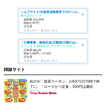
ヘルプデスク/外資系保険業界でのITヘルプデスク業務/駅近/即日勤務可/ヘルプデスク
＞
株式会社パソナ
福岡県 北九州市
時給4,167円
正社員
スポンサー：求人ボックス
「介護事務」資格必須/正職員/日勤のみ/デイサービス
＞
キャレオス 株式会社/デイサービスゆうゆう南本庄
広島県 福山市
時給1,085円～1,115円
正社員
スポンサー：求人ボックス
姉妹サイト
松のや「総菜クーポン」が8月12日15時で終
了に。「ロースかつ定食」500円は継続