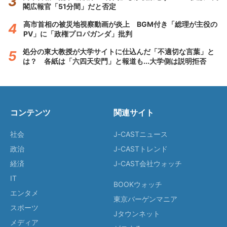
閣広報官「51分間」だと否定
高市首相の被災地視察動画が炎上 BGM付き「総理が主役の
PV」に「政権プロパガンダ」批判
処分の東大教授が大学サイトに仕込んだ「不適切な言葉」と
は？ 各紙は「六四天安門」と報道も...大学側は説明拒否
コンテンツ
関連サイト
社会
J-CASTニュース
政治
J-CASTトレンド
経済
J-CAST会社ウォッチ
IT
BOOKウォッチ
エンタメ
東京バーゲンマニア
スポーツ
Jタウンネット
メディア