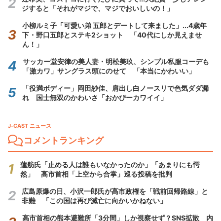
ジすると「それがマジで、マジでおいしいの！」
小柳ルミ子「可愛い弟 五郎とデートして来ました」...4歳年
下・野口五郎とステキ2ショット 「40代にしか見えませ
ん！」
サッカー堂安律の美人妻・明松美玖、シンプル私服コーデも
「激カワ」サングラス頭にのせて 「本当にかわいい」
「役満ボディー」岡田紗佳、肩出し白ノースリで色気ダダ漏
れ 国士無双のかわいさ「おかぴーカワイイ」
J-CAST ニュース
コメントランキング
蓮舫氏「止める人は誰もいなかったのか」「あまりにも愕
然」 高市首相「上空から合掌」巡る投稿を批判
広島原爆の日、小沢一郎氏が高市政権を「戦前回帰路線」と
非難 「この国は再び滅亡に向かいかねない」
高市首相の熊本避難所「3分間」しか視察せず？SNS拡散 内