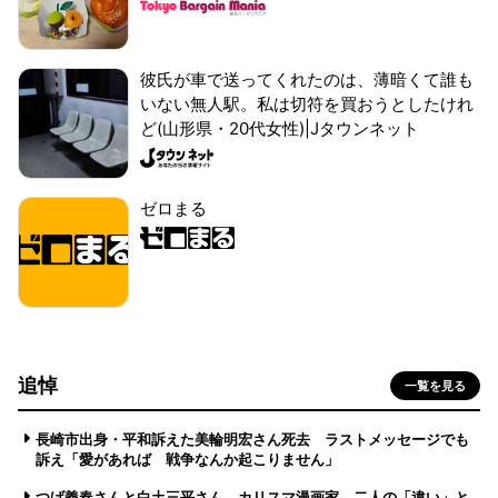
彼氏が車で送ってくれたのは、薄暗くて誰も
いない無人駅。私は切符を買おうとしたけれ
ど(山形県・20代女性)|Jタウンネット
ゼロまる
追悼
一覧を見る
長崎市出身・平和訴えた美輪明宏さん死去 ラストメッセージでも
訴え「愛があれば 戦争なんか起こりません」
つげ義春さんと白土三平さん カリスマ漫画家、二人の「違い」と