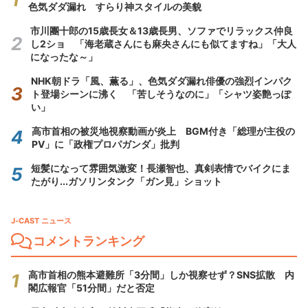
色気ダダ漏れ すらり神スタイルの美貌
市川團十郎の15歳長女＆13歳長男、ソファでリラックス仲良
し2ショ 「海老蔵さんにも麻央さんにも似てますね」「大人
になったな～」
NHK朝ドラ「風、薫る」、色気ダダ漏れ俳優の強烈インパク
ト登場シーンに沸く 「苦しそうなのに」「シャツ姿艶っぽ
い」
高市首相の被災地視察動画が炎上 BGM付き「総理が主役の
PV」に「政権プロパガンダ」批判
短髪になって雰囲気激変！長瀬智也、真剣表情でバイクにま
たがり...ガソリンタンク「ガン見」ショット
J-CAST ニュース
コメントランキング
高市首相の熊本避難所「3分間」しか視察せず？SNS拡散 内
閣広報官「51分間」だと否定