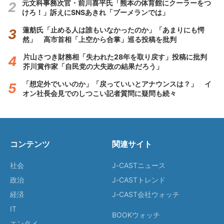
元文科事務次官・前川喜平氏「熊本の体育館にクーラーをつ
けろ！」訴えにSNSあきれ「ブーメランでは」
蓮舫氏「止める人は誰もいなかったのか」「あまりにも愕
然」 高市首相「上空から合掌」巡る投稿を批判
片山さつき財務相「失われた28年を取り戻す」投稿に批判
芥川賞作家「自民党の大失政の結果だろう」
「想定外でいいのか」「戻っていいとアナウンスは？」 イ
オン社長会見でのしつこい記者質問に疑問も続々
コンテンツ
関連サイト
社会
J-CASTニュース
政治
J-CASTトレンド
経済
J-CAST会社ウォッチ
IT
BOOKウォッチ
エンタメ