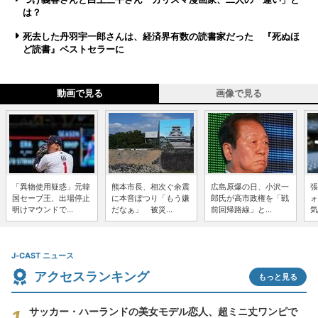
は？
死去した丹羽宇一郎さんは、経済界有数の読書家だった 『死ぬほ
ど読書』ベストセラーに
動画で見る
画像で見る
「異物使用疑惑」元韓
熊本市長、相次ぐ余震
広島原爆の日、小沢一
張
国セーブ王、出場停止
に本音ぽつり「もう嫌
郎氏が高市政権を「戦
ォ
明けマウンドで...
だなぁ」 被災...
前回帰路線」と...
気
J-CAST ニュース
アクセスランキング
もっと見る
サッカー・ハーランドの美女モデル恋人、超ミニ丈ワンピで