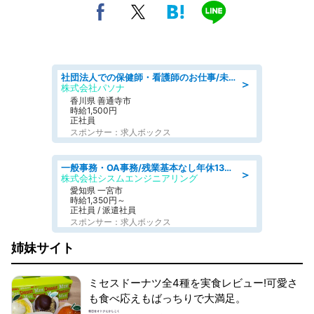
社団法人での保健師・看護師のお仕事/未経験OK/要資格:普通免許、保健師、正看護師
＞
株式会社パソナ
香川県 善通寺市
時給1,500円
正社員
スポンサー：求人ボックス
一般事務・OA事務/残業基本なし年休130日社保完備の一般・調達事務
＞
株式会社シスムエンジニアリング
愛知県 一宮市
時給1,350円～
正社員 / 派遣社員
スポンサー：求人ボックス
姉妹サイト
ミセスドーナツ全4種を実食レビュー!可愛さ
も食べ応えもばっちりで大満足。