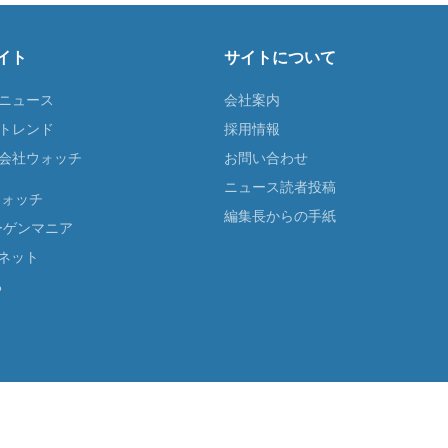
イト
サイトについて
Tニュース
会社案内
Tトレンド
採用情報
ST会社ウォッチ
お問い合わせ
ニュース読者投稿
ウォッチ
編集長からの手紙
ーゲンマニア
ネット
る