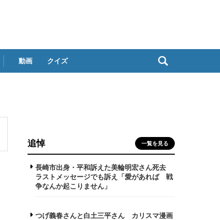
動画
クイズ
追悼
一覧を見る
長崎市出身・平和訴えた美輪明宏さん死去
ラストメッセージでも訴え「愛があれば 戦
争なんか起こりません」
つげ義春さんと白土三平さん カリスマ漫画