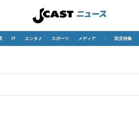
済
IT
エンタメ
スポーツ
メディア
防災特集