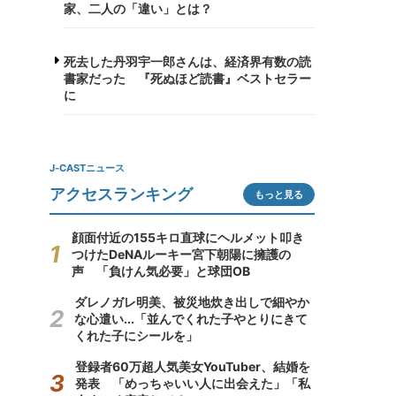
家、二人の「違い」とは？
死去した丹羽宇一郎さんは、経済界有数の読
書家だった 『死ぬほど読書』ベストセラー
に
J-CASTニュース
アクセスランキング
もっと見る
顔面付近の155キロ直球にヘルメット叩き
つけたDeNAルーキー宮下朝陽に擁護の
声 「負けん気必要」と球団OB
ダレノガレ明美、被災地炊き出しで細やか
な心遣い...「並んでくれた子やとりにきて
くれた子にシールを」
登録者60万超人気美女YouTuber、結婚を
発表 「めっちゃいい人に出会えた」「私