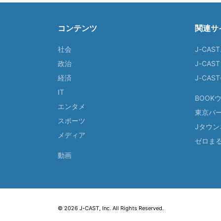
コンテンツ
関連サ
社会
J-CAS
政治
J-CAS
経済
J-CA
IT
BOOK
エンタメ
東京バ
スポーツ
Jタウン
メディア
ゼロま
動画
© 2026 J-CAST, Inc. All Rights Reserved.