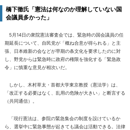
橋下徹氏「憲法は何なのか理解していない国
会議員多かった」
5月14日の衆院憲法審査会では、緊急時の国会議員の任
期延長について、自民党が「概ね合意が得られる」と主
張、日本維新の会などが早期の条文化を要求したのに対
し、野党からは緊急時に政府の権限を強化する「緊急政
令」に慎重な意見が相次いだ。
しかし、木村草太・首都大学東京教授（憲法学）は、
「改正する必要はなく、乱用の危険が大きい」と断言する
（共同通信）。
「現行憲法は、参院の緊急集会の制度を設けているか
ら、選挙中に緊急事態が起きても議会は活動できる。法律