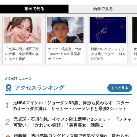
動画で見る
画像で見る
「鬼滅の刃」禰豆子役
ナイツ・塙宣之、You
解散のレペゼンフォッ
女
の声優・鬼頭明里の姿
Tuberヒカルの落語家
クス元リーダー・DJ S
利
にネット騒然 ...
デビュー...
HACHO...
ッ
J-CAST ニュース
アクセスランキング
もっと見る
元NBAマイケル・ジョーダン63歳、体形も変わらず...スター
のオーラダダ漏れ サッカー・ハーランドと最強2ショット
元卓球・石川佳純、イケメン陸上選手と2ショット 「メチャ
可愛い」「かわいい笑顔」「美男美女」話題に
伊藤蘭、透け感黒ロングドレス姿で色気ダダ漏れ...変わらぬ