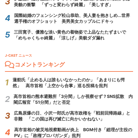
美貌の衝撃 「ずっと変わらず綺麗」「美しすぎ」
国際結婚のフェンシング松山恭助、美人妻を抱きしめ...世界
選手権のオフショット 美男美女カップルにドキっ
三田寛子、優雅な淡い黄色の着物姿で上品なたたずまいで
「めちゃくちゃ綺麗」「涼しげ」美貌ダダ漏れ
J-CAST ニュース
コメントランキング
蓮舫氏「止める人は誰もいなかったのか」「あまりにも愕
然」 高市首相「上空から合掌」巡る投稿を批判
高市首相の熊本避難所「3分間」しか視察せず？SNS拡散 内
閣広報官「51分間」だと否定
広島原爆の日、小沢一郎氏が高市政権を「戦前回帰路線」と
非難 「この国は再び滅亡に向かいかねない」
高市首相の被災地視察動画が炎上 BGM付き「総理が主役の
PV」に「政権プロパガンダ」批判