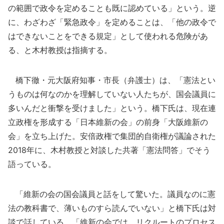
の範囲で政令を定めることも既に認めている」という。逆
に、わざわざ「緊急政令」を定めることは、「他の政令で
はできないことをできる規定」として使われる危険があ
る、と木村教授は指摘する。
橋下徹・元大阪府知事・市長（弁護士）は、「憲法とい
うものは何なのかを理解していない人たちが、国会議員に
多いんだと衝撃を受けました」という。橋下氏は、現在連
立政権を形成する「日本維新の会」の前身「大阪維新の
会」を立ち上げた。安倍政権で集団的自衛権が議論された
2018年に、木村教授と対談した共著「憲法問答」でそう
語っている。
「維新の会の国会議員と話をして驚いた。議員なのに憲
法の教科書で、薄いものすら読んでいない」と橋下氏は対
談で話している。「維新の会では、リクルートのプロセス