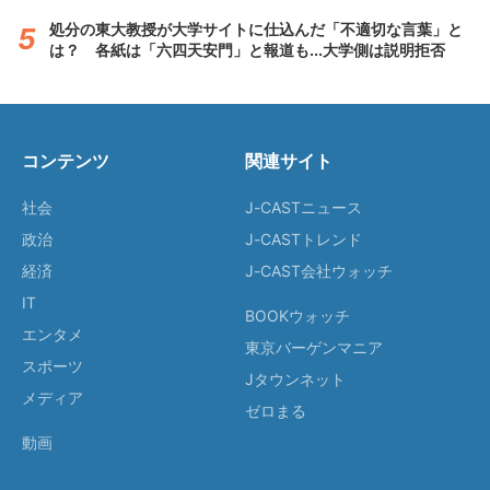
処分の東大教授が大学サイトに仕込んだ「不適切な言葉」と
は？ 各紙は「六四天安門」と報道も...大学側は説明拒否
コンテンツ
関連サイト
社会
J-CASTニュース
政治
J-CASTトレンド
経済
J-CAST会社ウォッチ
IT
BOOKウォッチ
エンタメ
東京バーゲンマニア
スポーツ
Jタウンネット
メディア
ゼロまる
動画