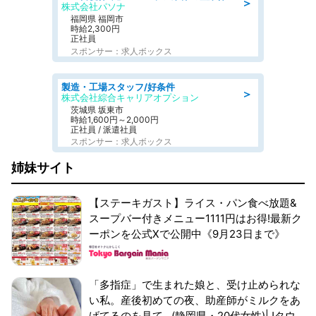
＞
株式会社パソナ
福岡県 福岡市
時給2,300円
正社員
スポンサー：求人ボックス
製造・工場スタッフ/好条件
＞
株式会社綜合キャリアオプション
茨城県 坂東市
時給1,600円～2,000円
正社員 / 派遣社員
スポンサー：求人ボックス
姉妹サイト
【ステーキガスト】ライス・パン食べ放題&
スープバー付きメニュー1111円はお得!最新ク
ーポンを公式Xで公開中《9月23日まで》
「多指症」で生まれた娘と、受け止められな
い私。産後初めての夜、助産師がミルクをあ
げてるのを見て...(静岡県・20代女性)|Jタウ