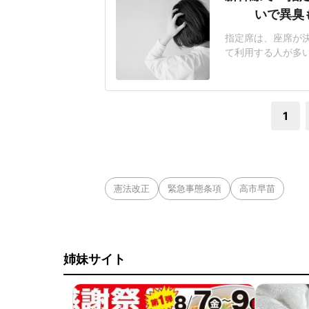
いで異臭
指定席は、座席が
て利用する人が多
悩まされるケースも
迷惑行為ランキング」
答)では、「荷物の
1
憲法改正
緊急事態条項
高市早苗
姉妹サイト