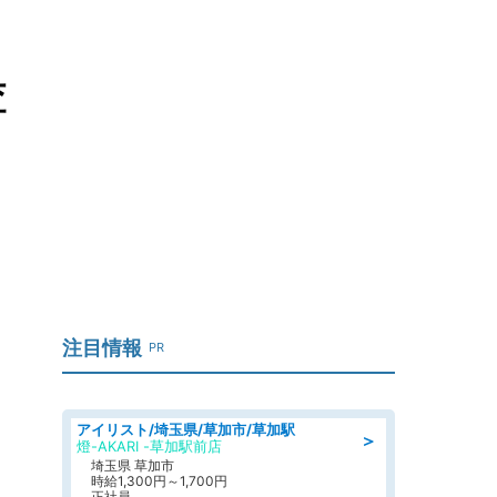
査
注目情報
PR
アイリスト/埼玉県/草加市/草加駅
＞
燈-AKARI -草加駅前店
埼玉県 草加市
時給1,300円～1,700円
正社員