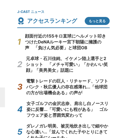
J-CAST ニュース
アクセスランキング
もっと見る
顔面付近の155キロ直球にヘルメット叩き
つけたDeNAルーキー宮下朝陽に擁護の
声 「負けん気必要」と球団OB
元卓球・石川佳純、イケメン陸上選手と2
ショット 「メチャ可愛い」「かわいい笑
顔」「美男美女」話題に
電撃トレードの巨人・リチャード、ソフト
バンク・秋広優人の存在感薄れ...「他球団
の方が出場機会ある」の声が
女子ゴルフの金沢志奈、肩出し白ノースリ
姿に反響...「可愛いにも程がある」 ゴル
フウェア姿と雰囲気変わって
ダレノガレ明美、被災地炊き出しで細やか
な心遣い...「並んでくれた子やとりにきて
くれた子にシールを」