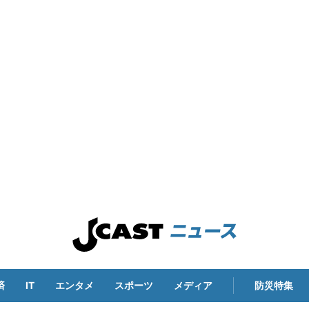
済
IT
エンタメ
スポーツ
メディア
防災特集