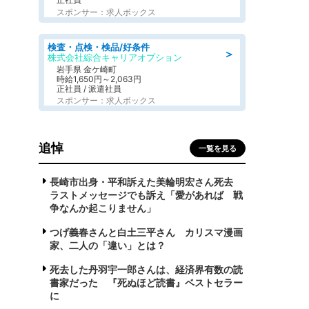
スポンサー：求人ボックス
検査・点検・検品/好条件
＞
株式会社綜合キャリアオプション
岩手県 金ケ崎町
時給1,650円～2,063円
正社員 / 派遣社員
スポンサー：求人ボックス
追悼
一覧を見る
長崎市出身・平和訴えた美輪明宏さん死去
ラストメッセージでも訴え「愛があれば 戦
争なんか起こりません」
つげ義春さんと白土三平さん カリスマ漫画
家、二人の「違い」とは？
死去した丹羽宇一郎さんは、経済界有数の読
書家だった 『死ぬほど読書』ベストセラー
に