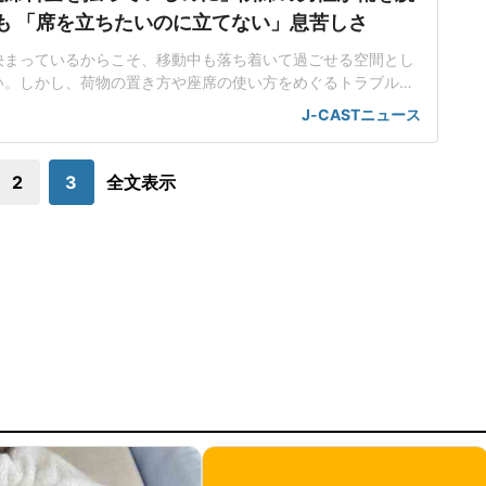
も 「席を立ちたいのに立てない」息苦しさ
決まっているからこそ、移動中も落ち着いて過ごせる空間とし
い。しかし、荷物の置き方や座席の使い方をめぐるトラブルに
ある。日本民営鉄道協会が実施した「2025年度駅と電車内の
J-CASTニュース
(2025年10月1日~11月30日にウェブ上で実施、5202人が回
もち方・置き方」が20.1%で7位にランクイン。荷物を座席に置
いたり、身体
2
3
全文表示