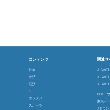
コンテンツ
関連サ
社会
J-CAS
政治
J-CAS
経済
J-CA
IT
BOOK
エンタメ
東京バ
スポーツ
Jタウン