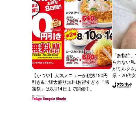
「多指症」
られない私
がミルクをあ
【かつや】人気メニューが税抜150円
県・20代女
引き&ご飯大盛り無料!お得すぎる「感
謝祭」は8月14日まで開催中。