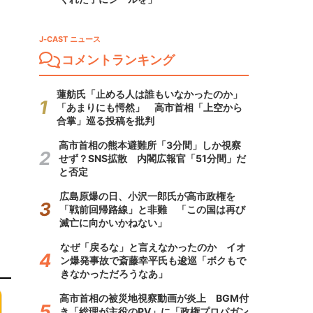
J-CAST ニュース
コメントランキング
蓮舫氏「止める人は誰もいなかったのか」
「あまりにも愕然」 高市首相「上空から
合掌」巡る投稿を批判
高市首相の熊本避難所「3分間」しか視察
せず？SNS拡散 内閣広報官「51分間」だ
と否定
広島原爆の日、小沢一郎氏が高市政権を
「戦前回帰路線」と非難 「この国は再び
滅亡に向かいかねない」
なぜ「戻るな」と言えなかったのか イオ
ン爆発事故で斎藤幸平氏も逡巡「ボクもで
きなかっただろうなあ」
高市首相の被災地視察動画が炎上 BGM付
き「総理が主役のPV」に「政権プロパガン