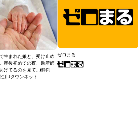
ゼロまる
で生まれた娘と、受け止め
。産後初めての夜、助産師
げてるのを見て...(静岡
性)|Jタウンネット