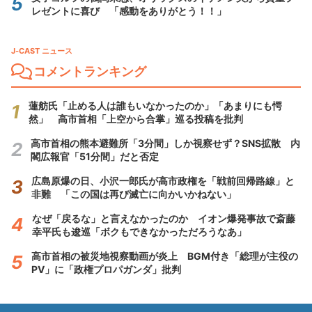
レゼントに喜び 「感動をありがとう！！」
J-CAST ニュース
コメントランキング
蓮舫氏「止める人は誰もいなかったのか」「あまりにも愕
然」 高市首相「上空から合掌」巡る投稿を批判
高市首相の熊本避難所「3分間」しか視察せず？SNS拡散 内
閣広報官「51分間」だと否定
広島原爆の日、小沢一郎氏が高市政権を「戦前回帰路線」と
非難 「この国は再び滅亡に向かいかねない」
なぜ「戻るな」と言えなかったのか イオン爆発事故で斎藤
幸平氏も逡巡「ボクもできなかっただろうなあ」
高市首相の被災地視察動画が炎上 BGM付き「総理が主役の
PV」に「政権プロパガンダ」批判