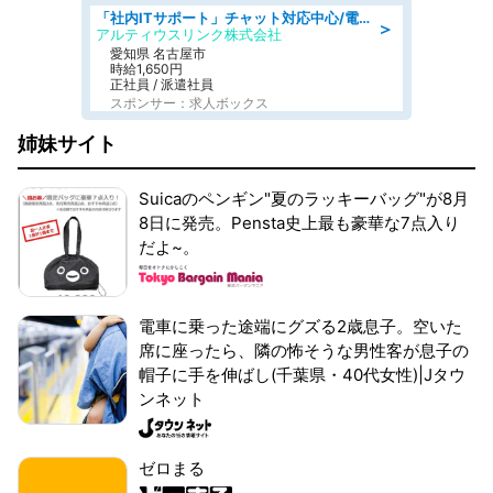
「社内ITサポート」チャット対応中心/電話少なめ/土日祝休/名古屋市港区
＞
アルティウスリンク株式会社
愛知県 名古屋市
時給1,650円
正社員 / 派遣社員
スポンサー：求人ボックス
姉妹サイト
Suicaのペンギン"夏のラッキーバッグ"が8月
8日に発売。Pensta史上最も豪華な7点入り
だよ~。
電車に乗った途端にグズる2歳息子。空いた
席に座ったら、隣の怖そうな男性客が息子の
帽子に手を伸ばし(千葉県・40代女性)|Jタウ
ンネット
ゼロまる