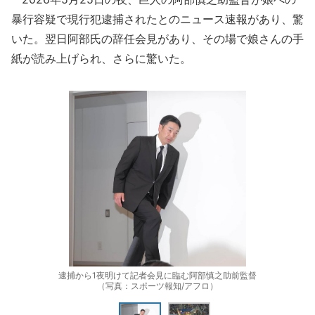
暴行容疑で現行犯逮捕されたとのニュース速報があり、驚
いた。翌日阿部氏の辞任会見があり、その場で娘さんの手
紙が読み上げられ、さらに驚いた。
逮捕から1夜明けて記者会見に臨む阿部慎之助前監督
（写真：スポーツ報知/アフロ）