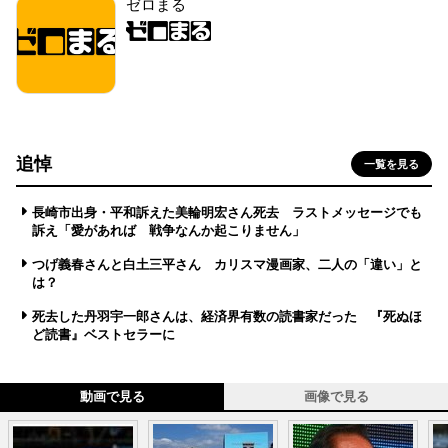
ゼロまる
追悼
一覧を見る
長崎市出身・平和訴えた美輪明宏さん死去 ラストメッセージでも
訴え「愛があれば 戦争なんか起こりません」
つげ義春さんと白土三平さん カリスマ漫画家、二人の「違い」と
は？
死去した丹羽宇一郎さんは、経済界有数の読書家だった 『死ぬほ
ど読書』ベストセラーに
動画で見る
画像で見る