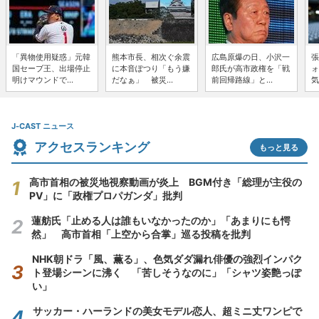
「異物使用疑惑」元韓
熊本市長、相次ぐ余震
広島原爆の日、小沢一
張
国セーブ王、出場停止
に本音ぽつり「もう嫌
郎氏が高市政権を「戦
ォ
明けマウンドで...
だなぁ」 被災...
前回帰路線」と...
気
J-CAST ニュース
アクセスランキング
もっと見る
高市首相の被災地視察動画が炎上 BGM付き「総理が主役の
PV」に「政権プロパガンダ」批判
蓮舫氏「止める人は誰もいなかったのか」「あまりにも愕
然」 高市首相「上空から合掌」巡る投稿を批判
NHK朝ドラ「風、薫る」、色気ダダ漏れ俳優の強烈インパク
ト登場シーンに沸く 「苦しそうなのに」「シャツ姿艶っぽ
い」
サッカー・ハーランドの美女モデル恋人、超ミニ丈ワンピで