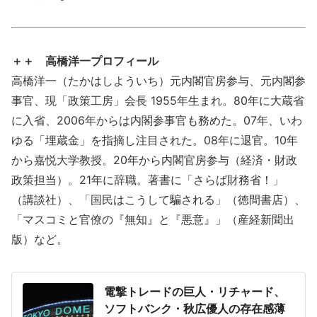
＋＋ 高橋洋一プロフィール
高橋洋一（たかはしよういち）元内閣官房参与、元内閣参
事官、現「政策工房」会長 1955年生まれ。80年に大蔵省
に入省、2006年からは内閣参事官も務めた。07年、いわ
ゆる「埋蔵金」を指摘し注目された。08年に退官。10年
から嘉悦大学教授。20年から内閣官房参与（経済・財政
政策担当）。21年に辞職。著書に「さらば財務省！」
（講談社）、「国民はこうして騙される」（徳間書店）、
「マスコミと官僚の『無知』と『悪意』」（産経新聞出
版）など。
電撃トレードの巨人・リチャード、
ソフトバンク・秋広優人の存在感薄