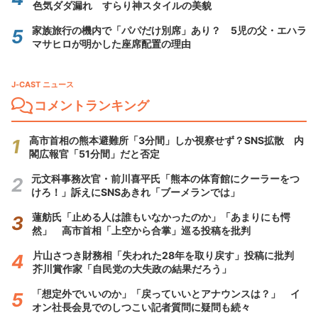
色気ダダ漏れ すらり神スタイルの美貌
家族旅行の機内で「パパだけ別席」あり？ 5児の父・エハラ
マサヒロが明かした座席配置の理由
J-CAST ニュース
コメントランキング
高市首相の熊本避難所「3分間」しか視察せず？SNS拡散 内
閣広報官「51分間」だと否定
元文科事務次官・前川喜平氏「熊本の体育館にクーラーをつ
けろ！」訴えにSNSあきれ「ブーメランでは」
蓮舫氏「止める人は誰もいなかったのか」「あまりにも愕
然」 高市首相「上空から合掌」巡る投稿を批判
片山さつき財務相「失われた28年を取り戻す」投稿に批判
芥川賞作家「自民党の大失政の結果だろう」
「想定外でいいのか」「戻っていいとアナウンスは？」 イ
オン社長会見でのしつこい記者質問に疑問も続々