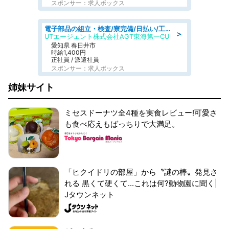
スポンサー：求人ボックス
電子部品の組立・検査/寮完備/日払い/工場・製造
＞
UTエージェント株式会社AGT東海第一CU
愛知県 春日井市
時給1,400円
正社員 / 派遣社員
スポンサー：求人ボックス
姉妹サイト
ミセスドーナツ全4種を実食レビュー!可愛さ
も食べ応えもばっちりで大満足。
「ヒクイドリの部屋」から〝謎の棒〟発見さ
れる 黒くて硬くて...これは何?動物園に聞く|
Jタウンネット