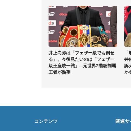
井上尚弥は「フェザー級でも倒せ
「
る」、今後見たいのは「フェザー
井
級王座統一戦」...元世界2階級制覇
訴
王者が熱望
か
コンテンツ
関連サ