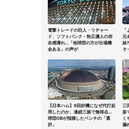
電撃トレードの巨人・リチャー
「
ド、ソフトバンク・秋広優人の存
元
在感薄れ...「他球団の方が出場機
妹
会ある」の声が
そ
【日本ハム】9回好機になぜ代打起
三
用したのか、連続三振で無得点...
姿
球団OBが指摘したベンチの「選
く
択」
漏