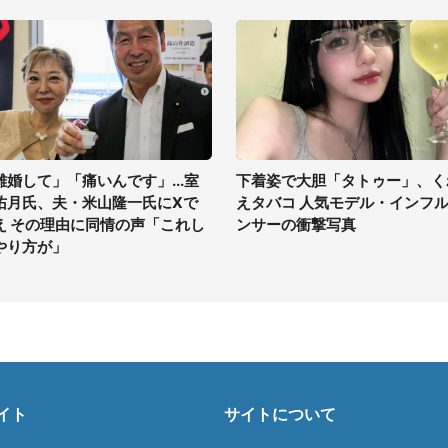
離婚して」「痛いんです」...室
下着姿で大胆「タトゥー」、く
佑月氏、夫・米山隆一氏にXで
えタバコ 人気モデル・インフ
え その理由に同情の声「これし
ンサーの衝撃写真
やり方が」
イト
サイトについて