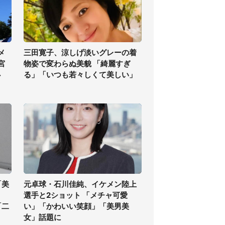
メ
三田寛子、涼しげ淡いグレーの着
宮
物姿で変わらぬ美貌 「綺麗すぎ
必
る」「いつも若々しくて美しい」
「美
元卓球・石川佳純、イケメン陸上
選手と2ショット 「メチャ可愛
「二
い」「かわいい笑顔」「美男美
女」話題に