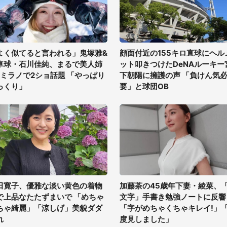
よく似てると言われる」鬼塚雅&
顔面付近の155キロ直球にヘル
卓球・石川佳純、まるで美人姉
ット叩きつけたDeNAルーキー
?ミラノで2ショ話題 「やっぱり
下朝陽に擁護の声 「負けん気
っくり」
要」と球団OB
田寛子、優雅な淡い黄色の着物
加藤茶の45歳年下妻・綾菜、
で上品なたたずまいで 「めちゃ
文字」手書き勉強ノートに反響
ちゃ綺麗」「涼しげ」美貌ダダ
「字がめちゃくちゃキレイ!」
れ
度見しました」