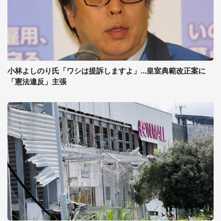
小林よしのり氏「ワシは提訴しますよ」...皇室典範改正案に
「憲法違反」主張