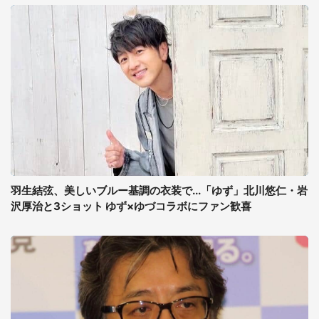
羽生結弦、美しいブルー基調の衣装で...「ゆず」北川悠仁・岩
沢厚治と3ショット ゆず×ゆづコラボにファン歓喜