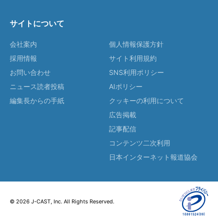
サイトについて
会社案内
個人情報保護方針
採用情報
サイト利用規約
お問い合わせ
SNS利用ポリシー
ニュース読者投稿
AIポリシー
編集長からの手紙
クッキーの利用について
広告掲載
記事配信
コンテンツ二次利用
日本インターネット報道協会
© 2026 J-CAST, Inc. All Rights Reserved.