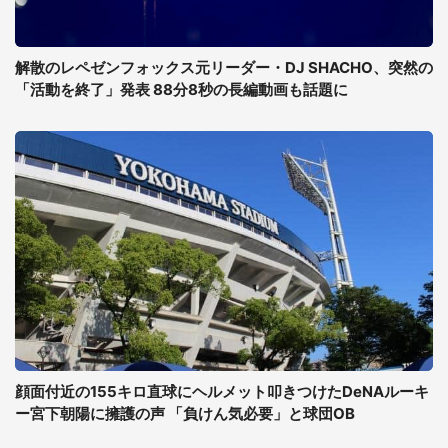
解散のレペゼンフォックス元リーダー・DJ SHACHO、突然の
「活動を終了」発表 88分8秒の長編動画も話題に
顔面付近の155キロ直球にヘルメット叩きつけたDeNAルーキ
ー宮下朝陽に擁護の声 「負けん気必要」と球団OB