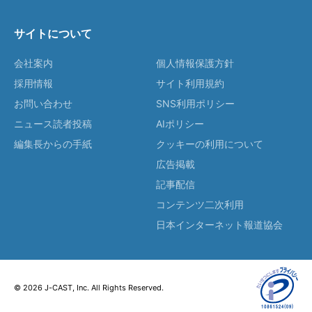
サイトについて
会社案内
個人情報保護方針
採用情報
サイト利用規約
お問い合わせ
SNS利用ポリシー
ニュース読者投稿
AIポリシー
編集長からの手紙
クッキーの利用について
広告掲載
記事配信
コンテンツ二次利用
日本インターネット報道協会
© 2026 J-CAST, Inc. All Rights Reserved.