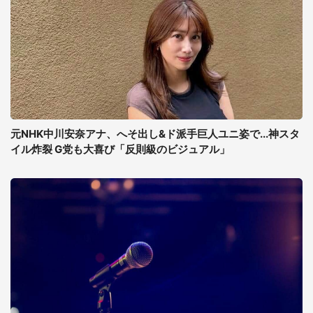
元NHK中川安奈アナ、へそ出し&ド派手巨人ユニ姿で...神スタ
イル炸裂 G党も大喜び「反則級のビジュアル」