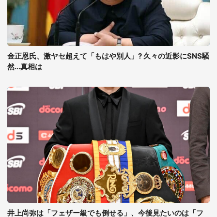
金正恩氏、激ヤセ超えて「もはや別人」? 久々の近影にSNS騒
然...真相は
井上尚弥は「フェザー級でも倒せる」、今後見たいのは「フ