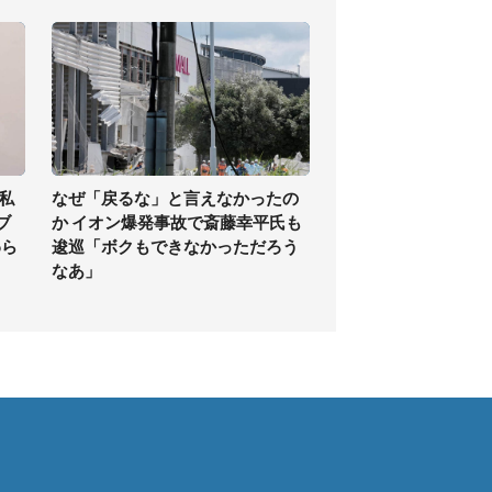
私
なぜ「戻るな」と言えなかったの
ブ
か イオン爆発事故で斎藤幸平氏も
わら
逡巡「ボクもできなかっただろう
なあ」