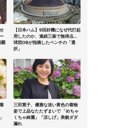
せ
【日本ハム】9回好機になぜ代打起
ー
用したのか、連続三振で無得点...
制覇
球団OBが指摘したベンチの「選
択」
着
三田寛子、優雅な淡い黄色の着物
ぎ
姿で上品なたたずまいで 「めちゃ
」
くちゃ綺麗」「涼しげ」美貌ダダ
漏れ