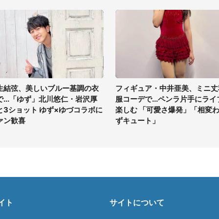
生結弦、美しいブルー基調の衣
フィギュア・中井亜美、ミニ丈
で...「ゆず」北川悠仁・岩沢厚
服コーデで...ペンラ片手にライ
と3ショット ゆず×ゆづコラボに
楽しむ 「可愛さ爆発」「相変
ァン歓喜
ずキュート」
イト
サイトについて