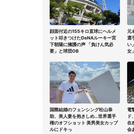
顔面付近の155キロ直球にヘルメ
元
ット叩きつけたDeNAルーキー宮
選
下朝陽に擁護の声 「負けん気必
い
要」と球団OB
女
国際結婚のフェンシング松山恭
電
助、美人妻を抱きしめ...世界選手
ド
権のオフショット 美男美女カップ
在
ルにドキっ
会