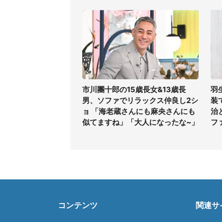
市川團十郎の15歳長女&13歳長
羽
男、ソファでリラックス仲良し2シ
装
ョ 「海老蔵さんにも麻央さんにも
治
似てますね」「大人になったな~」
フ
コンテンツ
関連サ