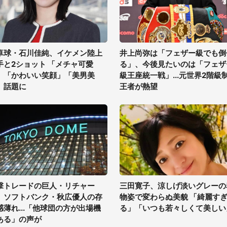
卓球・石川佳純、イケメン陸上
井上尚弥は「フェザー級でも倒
手と2ショット 「メチャ可愛
る」、今後見たいのは「フェザ
」「かわいい笑顔」「美男美
級王座統一戦」...元世界2階級
」話題に
王者が熱望
撃トレードの巨人・リチャー
三田寛子、涼しげ淡いグレーの
、ソフトバンク・秋広優人の存
物姿で変わらぬ美貌 「綺麗す
感薄れ...「他球団の方が出場機
る」「いつも若々しくて美しい
ある」の声が