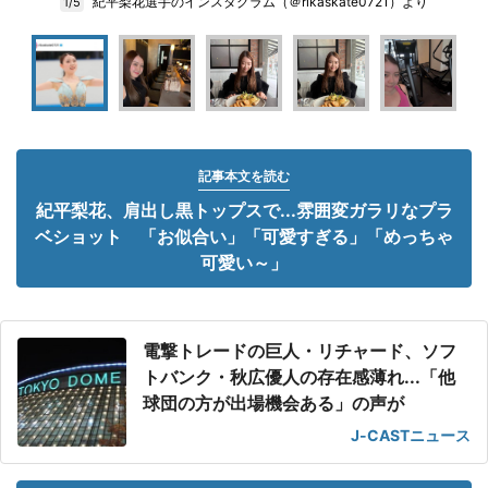
紀平梨花選手のインスタグラム（＠rikaskate0721）より
1/5
記事本文を読む
紀平梨花、肩出し黒トップスで...雰囲変ガラリなプラ
ベショット 「お似合い」「可愛すぎる」「めっちゃ
可愛い～」
電撃トレードの巨人・リチャード、ソフ
トバンク・秋広優人の存在感薄れ...「他
球団の方が出場機会ある」の声が
J-CASTニュース