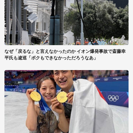
なぜ「戻るな」と言えなかったのか イオン爆発事故で斎藤幸
平氏も逡巡「ボクもできなかっただろうなあ」