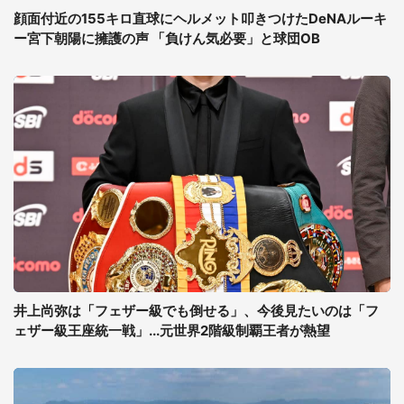
顔面付近の155キロ直球にヘルメット叩きつけたDeNAルーキ
ー宮下朝陽に擁護の声 「負けん気必要」と球団OB
井上尚弥は「フェザー級でも倒せる」、今後見たいのは「フ
ェザー級王座統一戦」...元世界2階級制覇王者が熱望