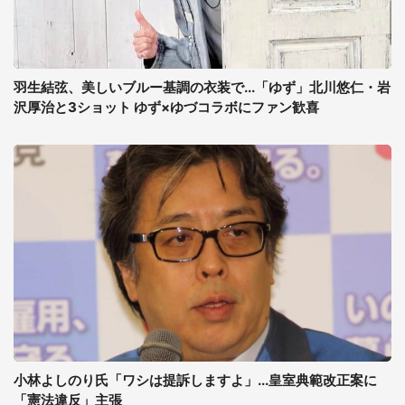
羽生結弦、美しいブルー基調の衣装で...「ゆず」北川悠仁・岩
沢厚治と3ショット ゆず×ゆづコラボにファン歓喜
小林よしのり氏「ワシは提訴しますよ」...皇室典範改正案に
「憲法違反」主張