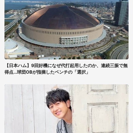
【日本ハム】9回好機になぜ代打起用したのか、連続三振で無
得点...球団OBが指摘したベンチの「選択」