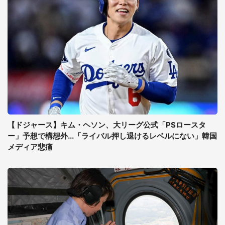
【ドジャース】キム・ヘソン、大リーグ公式「PSロースタ
ー」予想で構想外...「ライバル押し退けるレベルにない」韓国
メディア悲痛