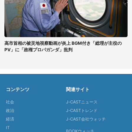
高市首相の被災地視察動画が炎上 BGM付き「総理が主役の
PV」に「政権プロパガンダ」批判
コンテンツ
関連サイト
社会
J-CASTニュース
政治
J-CASTトレンド
経済
J-CAST会社ウォッチ
IT
BOOKウォッチ