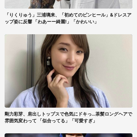
「りくりゅう」三浦璃来、「初めてのピンヒール」&ドレスア
ップ姿に反響 「わあーー綺麗!」「かわいい」
剛力彩芽、肩出しトップスで色気にドキっ...茶髪ロングヘアで
雰囲気変わって 「似合ってる」「可愛すぎ」