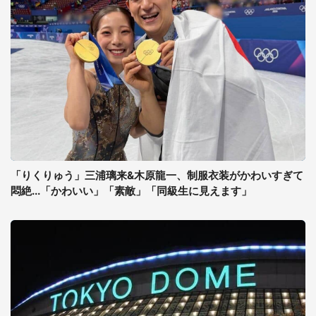
「りくりゅう」三浦璃来&木原龍一、制服衣装がかわいすぎて
悶絶...「かわいい」「素敵」「同級生に見えます」