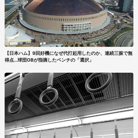
【日本ハム】9回好機になぜ代打起用したのか、連続三振で無
得点...球団OBが指摘したベンチの「選択」