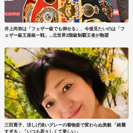
井上尚弥は「フェザー級でも倒せる」、今後見たいのは「フ
ェザー級王座統一戦」...元世界2階級制覇王者が熱望
三田寛子、涼しげ淡いグレーの着物姿で変わらぬ美貌 「綺麗
すぎる」「いつも若々しくて美しい」