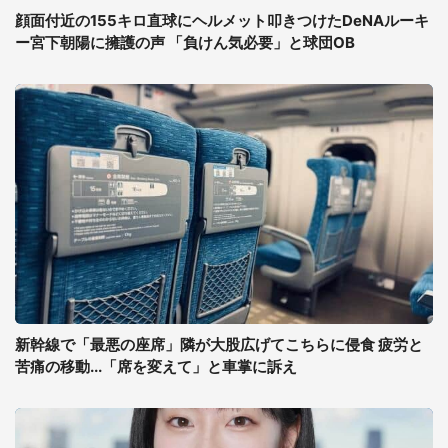
顔面付近の155キロ直球にヘルメット叩きつけたDeNAルーキ
ー宮下朝陽に擁護の声 「負けん気必要」と球団OB
新幹線で「最悪の座席」隣が大股広げてこちらに侵食 疲労と
苦痛の移動...「席を変えて」と車掌に訴え