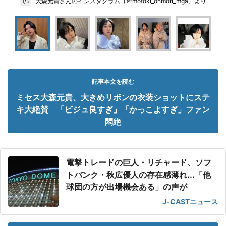
大森元貴さんのインスタグラム（＠motoki_ohmori_mga）より
1/5
記事本文を読む
ミセス大森元貴、大きめリボンの衣装ショットにステ
キ大絶賛 「ビジュ良すぎ」「かっこよすぎ」ファン
悶絶
電撃トレードの巨人・リチャード、ソフ
トバンク・秋広優人の存在感薄れ...「他
球団の方が出場機会ある」の声が
J-CASTニュース