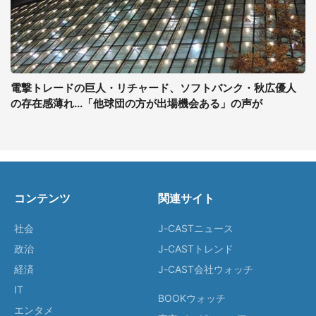
電撃トレードの巨人・リチャード、ソフトバンク・秋広優人
の存在感薄れ...「他球団の方が出場機会ある」の声が
コンテンツ
関連サイト
社会
J-CASTニュース
政治
J-CASTトレンド
経済
J-CAST会社ウォッチ
IT
BOOKウォッチ
エンタメ