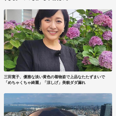
三田寛子、優雅な淡い黄色の着物姿で上品なたたずまいで
「めちゃくちゃ綺麗」「涼しげ」美貌ダダ漏れ