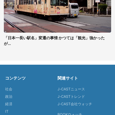
「日本一長い駅名」変遷の事情 かつては「観光」強かった
が...
コンテンツ
関連サイト
社会
J-CASTニュース
政治
J-CASTトレンド
経済
J-CAST会社ウォッチ
IT
BOOKウォッチ