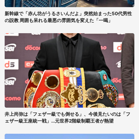
新幹線で「赤ん坊がうるさいんだよ」突然始まった50代男性
の説教 周囲も呆れる最悪の雰囲気を変えた「一喝」
井上尚弥は「フェザー級でも倒せる」、今後見たいのは「フ
ェザー級王座統一戦」...元世界2階級制覇王者が熱望