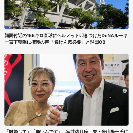
顔面付近の155キロ直球にヘルメット叩きつけたDeNAルーキ
ー宮下朝陽に擁護の声 「負けん気必要」と球団OB
「離婚して」「痛いんです」...室井佑月氏、夫・米山隆一氏に