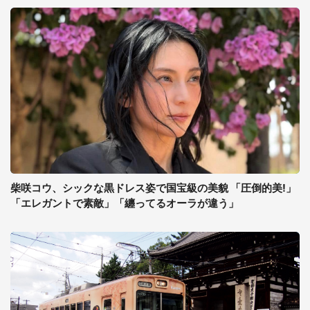
柴咲コウ、シックな黒ドレス姿で国宝級の美貌 「圧倒的美!」
「エレガントで素敵」「纏ってるオーラが違う」