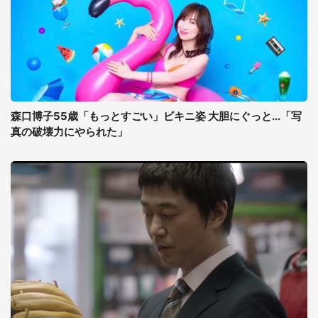
森口博子55歳「もっとすごい」ビキニ姿 大胆にぐっと...「写
真の破壊力にやられた」