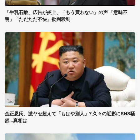
「牛乳石鹸」広告が炎上、「もう買わない」の声 「意味不
明」「ただただ不快」批判殺到
金正恩氏、激ヤセ超えて「もはや別人」? 久々の近影にSNS騒
然...真相は