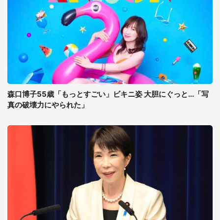
森口博子55歳「もっとすごい」ビキニ姿 大胆にぐっと...「写
真の破壊力にやられた」