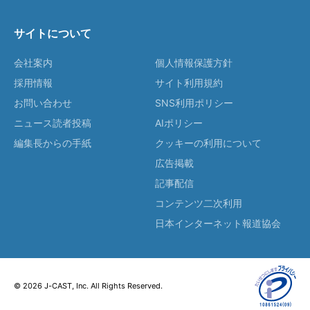
サイトについて
会社案内
個人情報保護方針
採用情報
サイト利用規約
お問い合わせ
SNS利用ポリシー
ニュース読者投稿
AIポリシー
編集長からの手紙
クッキーの利用について
広告掲載
記事配信
コンテンツ二次利用
日本インターネット報道協会
© 2026 J-CAST, Inc. All Rights Reserved.