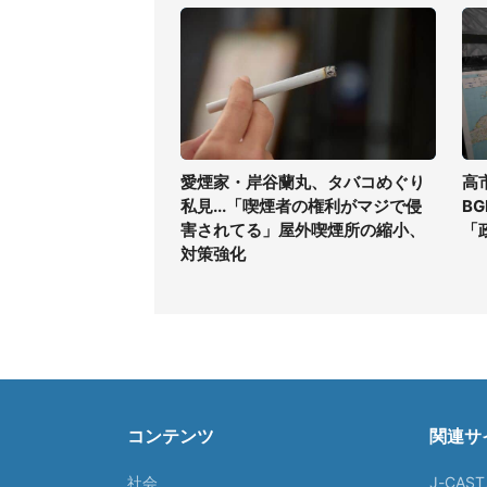
愛煙家・岸谷蘭丸、タバコめぐり
高
私見...「喫煙者の権利がマジで侵
B
害されてる」屋外喫煙所の縮小、
「
対策強化
コンテンツ
関連サ
社会
J-CAS