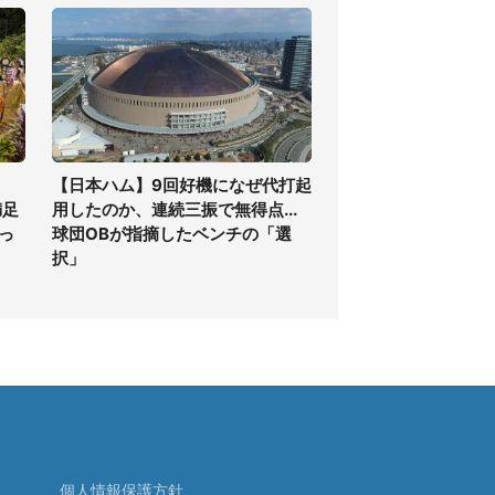
【日本ハム】9回好機になぜ代打起
満足
用したのか、連続三振で無得点...
っ
球団OBが指摘したベンチの「選
択」
個人情報保護方針