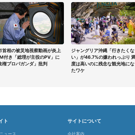
市首相の被災地視察動画が炎上
ジャングリア沖縄「行きたくな
GM付き「総理が主役のPV」に
い」が46.7%の嫌われっぷり 
政権プロパガンダ」批判
度は高いのに残念な観光地にな
たワケ
イト
サイトについて
Tニュース
会社案内