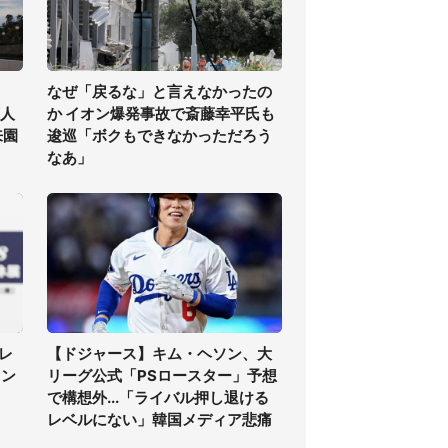
なぜ「戻るな」と言えなかったの
万人
か イオン爆発事故で斎藤幸平氏も
来園
逡巡「ボクもできなかっただろう
なあ」
レ
【ドジャース】キム・ヘソン、大
ァン
リーグ公式「PSロースター」予想
で構想外...「ライバル押し退ける
レベルにない」韓国メディア悲痛