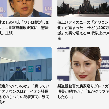
林よしのり氏「ワシは提訴しま
値上げディズニーの「オワコン
よ」...皇室典範改正案に「憲法
化」が始まった 「子ども200
反」主張
減」の裏で増える40代以上の
者
想定外でいいのか」「戻ってい
梨盗難被害の農家巡りダレノガ
とアナウンスは?」 イオン社長
明美が呼びかけ 「私がクラフ
見でのしつこい記者質問に疑問
したら...」
続々