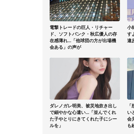
電撃トレードの巨人・リチャー
小
ド、ソフトバンク・秋広優人の存
す
在感薄れ...「他球団の方が出場機
違
会ある」の声が
ダレノガレ明美、被災地炊き出し
「
で細やかな心遣い...「並んでくれ
い
た子やとりにきてくれた子にシー
会
ルを」
も