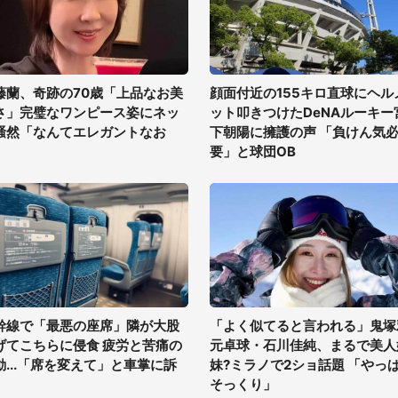
藤蘭、奇跡の70歳「上品なお美
顔面付近の155キロ直球にヘル
さ」完璧なワンピース姿にネッ
ット叩きつけたDeNAルーキー
騒然「なんてエレガントなお
下朝陽に擁護の声 「負けん気
」
要」と球団OB
幹線で「最悪の座席」隣が大股
「よく似てると言われる」鬼塚
げてこちらに侵食 疲労と苦痛の
元卓球・石川佳純、まるで美人
動...「席を変えて」と車掌に訴
妹?ミラノで2ショ話題 「やっ
そっくり」