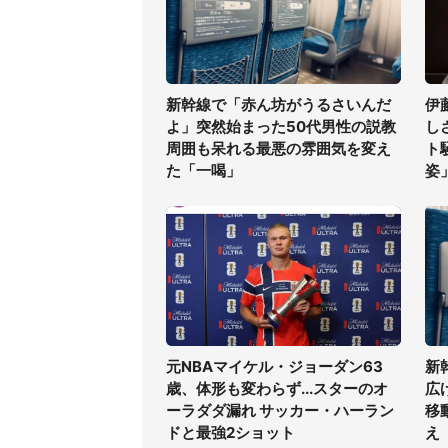
新幹線で「赤ん坊がうるさいんだ
伊
よ」突然始まった50代男性の説教
し
周囲も呆れる最悪の雰囲気を変え
ト
た「一喝」
姿
元NBAマイケル・ジョーダン63
新
歳、体形も変わらず...スターのオ
広
ーラダダ漏れ サッカー・ハーラン
移
ドと最強2ショット
え