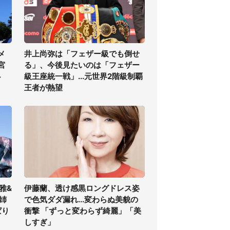
メ
井上尚弥は「フェザー級でも倒せ
宮
る」、今後見たいのは「フェザー
必
級王座統一戦」...元世界2階級制覇
王者が熱望
雅&
伊藤蘭、透け感黒ロングドレス姿
姉
で色気ダダ漏れ...変わらぬ美貌の
ぱり
衝撃 「ずっと変わらず綺麗」「美
しすぎ」