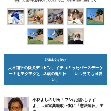
大谷翔平選手のインスタグラム（＠shoheiohtani）より
5/8
記事本文を読む
大谷翔平の愛犬デコピン、イチゴのったバースデーケ
ーキをモグモグと...3歳の誕生日 「いつ見ても可愛
い」
小林よしのり氏「ワシは提訴します
よ」...皇室典範改正案に「憲法違反」主