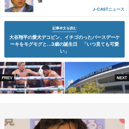
張
J-CASTニュース
記事本文を読む
大谷翔平の愛犬デコピン、イチゴのったバースデーケ
ーキをモグモグと...3歳の誕生日 「いつ見ても可愛
い」