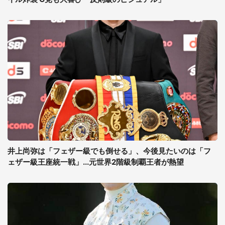
井上尚弥は「フェザー級でも倒せる」、今後見たいのは「フ
ェザー級王座統一戦」...元世界2階級制覇王者が熱望