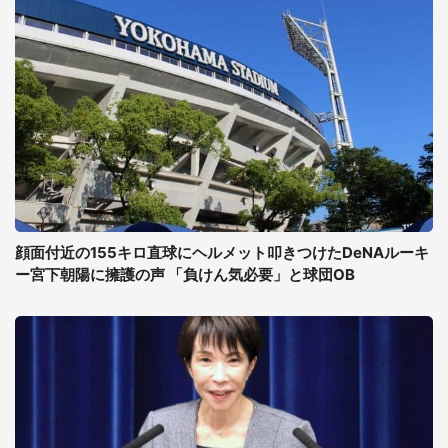
顔面付近の155キロ直球にヘルメット叩きつけたDeNAルーキ
ー宮下朝陽に擁護の声 「負けん気必要」と球団OB