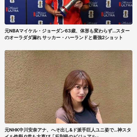
元NBAマイケル・ジョーダン63歳、体形も変わらず...スター
のオーラダダ漏れ サッカー・ハーランドと最強2ショット
元NHK中川安奈アナ、へそ出し&ド派手巨人ユニ姿で...神スタ
イル炸裂 G党も大喜び「反則級のビジュアル」