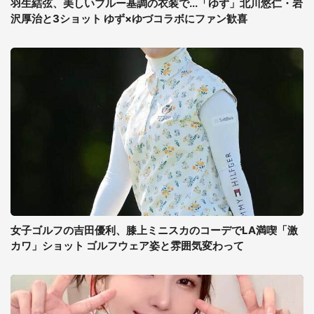
羽生結弦、美しいブルー基調の衣装で...「ゆず」北川悠仁・岩
沢厚治と3ショット ゆず×ゆづコラボにファン歓喜
女子ゴルフの吉田優利、膝上ミニスカのコーデでLA満喫「激
カワ」ショット ゴルフウェア姿と雰囲気変わって