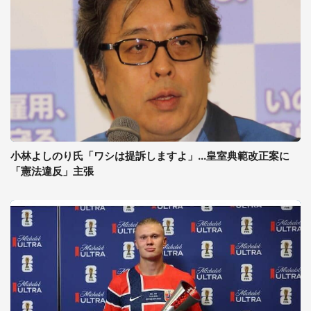
小林よしのり氏「ワシは提訴しますよ」...皇室典範改正案に
「憲法違反」主張