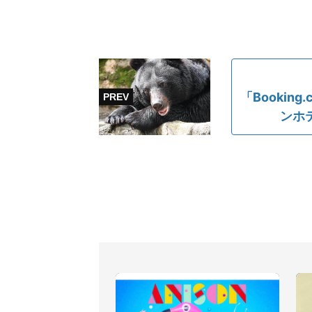
「Booki
ンホ