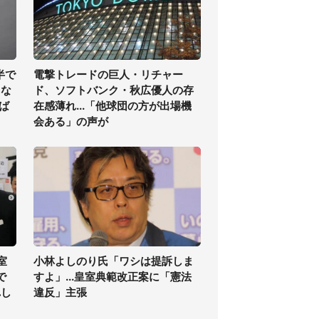
半で
電撃トレードの巨人・リチャー
くな
ド、ソフトバンク・秋広優人の存
ば
在感薄れ...「他球団の方が出場機
会ある」の声が
室
小林よしのり氏「ワシは提訴しま
で
すよ」...皇室典範改正案に「憲法
れし
違反」主張