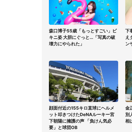
森口博子55歳「もっとすごい」ビ
下
キニ姿 大胆にぐっと...「写真の破
え
壊力にやられた」
ン
顔面付近の155キロ直球にヘルメ
金
ット叩きつけたDeNAルーキー宮
別
下朝陽に擁護の声 「負けん気必
相
要」と球団OB