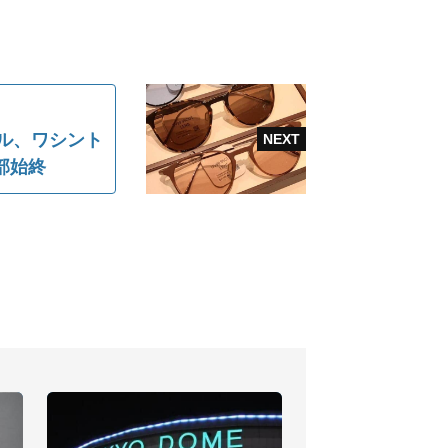
テル、ワシント
部始終