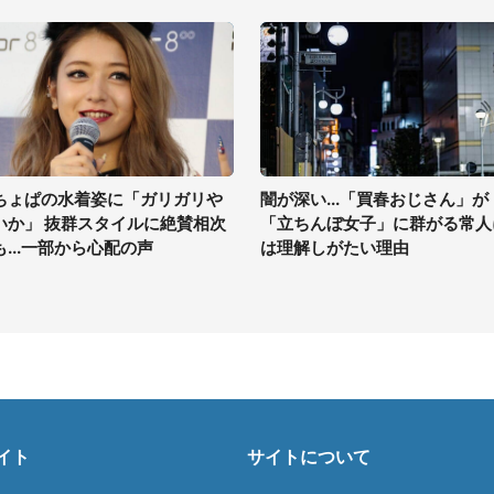
ちょぱの水着姿に「ガリガリや
闇が深い...「買春おじさん」が
いか」 抜群スタイルに絶賛相次
「立ちんぼ女子」に群がる常人
も...一部から心配の声
は理解しがたい理由
イト
サイトについて