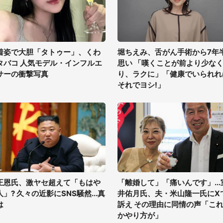
着姿で大胆「タトゥー」、くわ
堀ちえみ、舌がん手術から7年
タバコ 人気モデル・インフルエ
思い 「嘆くことが前より少な
サーの衝撃写真
り、ラクに」「健康でいられれ
それでヨシ!」
正恩氏、激ヤセ超えて「もはや
「離婚して」「痛いんです」...
人」? 久々の近影にSNS騒然...真
井佑月氏、夫・米山隆一氏にX
は
訴え その理由に同情の声「こ
かやり方が」