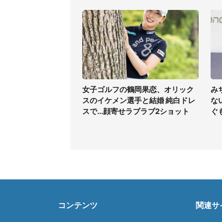
女子ゴルフの鶴岡果恋、オリック
み
スのイケメン選手と結婚 純白ドレ
な
スで...顔寄せラブラブ2ショット
ぐ
コンテンツ
関連サ