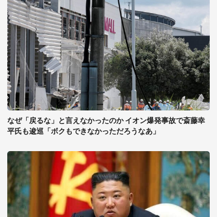
なぜ「戻るな」と言えなかったのか イオン爆発事故で斎藤幸
平氏も逡巡「ボクもできなかっただろうなあ」