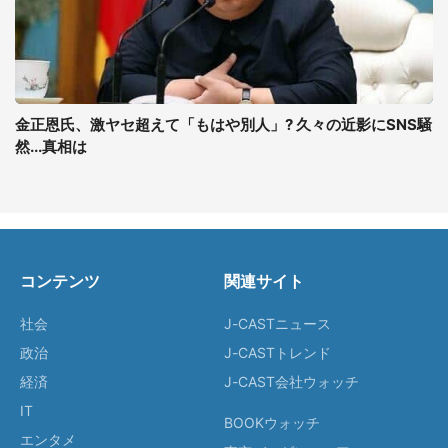
金正恩氏、激ヤセ超えて「もはや別人」? 久々の近影にSNS騒
然...真相は
コンテンツ
関連サイト
社会
J-CASTニュース
政治
J-CASTトレンド
経済
J-CAST会社ウォッチ
IT
BOOKウォッチ
エンタメ