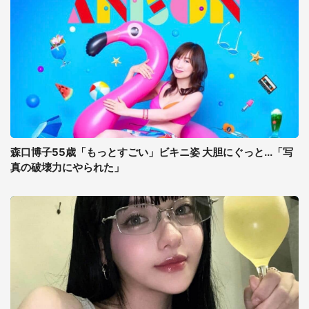
森口博子55歳「もっとすごい」ビキニ姿 大胆にぐっと...「写
真の破壊力にやられた」