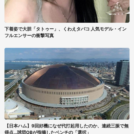
下着姿で大胆「タトゥー」、くわえタバコ 人気モデル・イン
フルエンサーの衝撃写真
【日本ハム】9回好機になぜ代打起用したのか、連続三振で無
得点...球団OBが指摘したベンチの「選択」