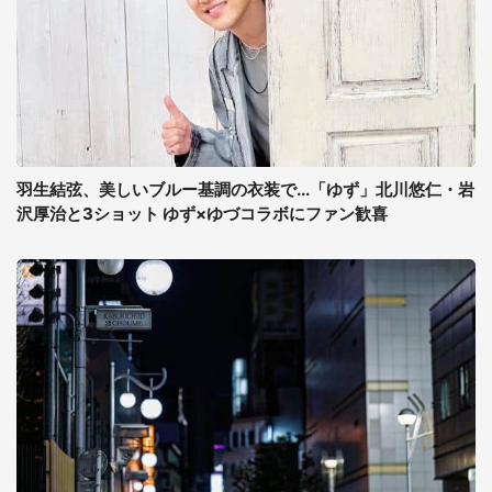
羽生結弦、美しいブルー基調の衣装で...「ゆず」北川悠仁・岩
沢厚治と3ショット ゆず×ゆづコラボにファン歓喜