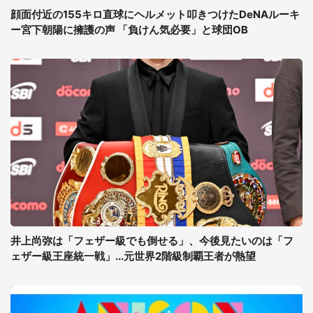
顔面付近の155キロ直球にヘルメット叩きつけたDeNAルーキ
ー宮下朝陽に擁護の声 「負けん気必要」と球団OB
井上尚弥は「フェザー級でも倒せる」、今後見たいのは「フ
ェザー級王座統一戦」...元世界2階級制覇王者が熱望