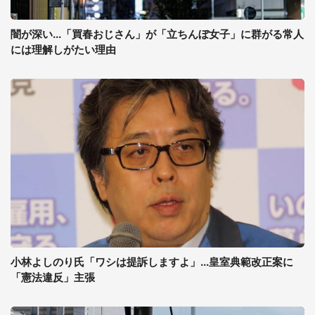
闇が深い...「買春おじさん」が「立ちんぼ女子」に群がる常人
には理解しがたい理由
小林よしのり氏「ワシは提訴しますよ」...皇室典範改正案に
「憲法違反」主張