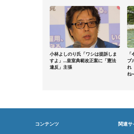
小林よしのり氏「ワシは提訴しま
「
すよ」...皇室典範改正案に「憲法
ブ
違反」主張
れ
ね
コンテンツ
関連サ