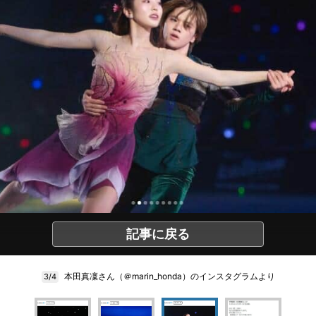
記事に戻る
本田真凜さん（＠marin_honda）のインスタグラムより
3/4