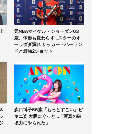
上
元NBAマイケル・ジョーダン63
歳、体形も変わらず...スターのオ
ーラダダ漏れ サッカー・ハーラン
ドと最強2ショット
&
森口博子55歳「もっとすごい」ビ
ル
キニ姿 大胆にぐっと...「写真の破
ジ
壊力にやられた」