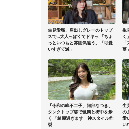
生見愛瑠、肩出しグレーのトップ
生
スで...大人っぽくてドキっ 「ちょ
く
っといつもと雰囲気違う」「可愛
「
いすぎて滅」
落
「令和の峰不二子」阿部なつき、
生
タンクトップ姿で颯爽と街中を歩
の
く 「綺麗過ぎます」神スタイル炸
愛
裂
い!