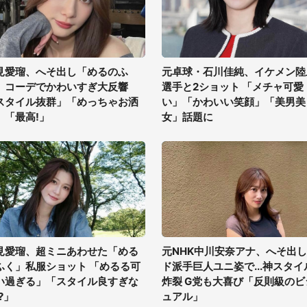
見愛瑠、へそ出し「めるのふ
元卓球・石川佳純、イケメン陸
」コーデでかわいすぎ大反響
選手と2ショット 「メチャ可愛
スタイル抜群」「めっちゃお洒
い」「かわいい笑顔」「美男美
」「最高!」
女」話題に
見愛瑠、超ミニあわせた「める
元NHK中川安奈アナ、へそ出し
ふく」私服ショット 「めるる可
ド派手巨人ユニ姿で...神スタイ
い過ぎる」「スタイル良すぎな
炸裂 G党も大喜び「反則級のビ
?」
ュアル」