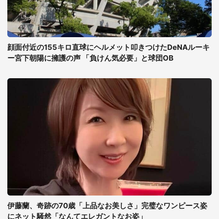
顔面付近の155キロ直球にヘルメット叩きつけたDeNAルーキ
ー宮下朝陽に擁護の声 「負けん気必要」と球団OB
伊藤蘭、奇跡の70歳「上品なお美しさ」完璧なワンピース姿
にネット騒然「なんてエレガントなお姿」