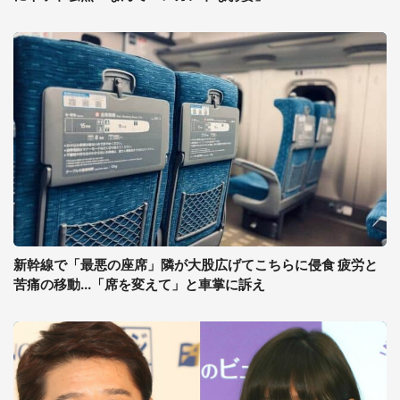
新幹線で「最悪の座席」隣が大股広げてこちらに侵食 疲労と
苦痛の移動...「席を変えて」と車掌に訴え