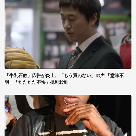
「牛乳石鹸」広告が炎上、「もう買わない」の声 「意味不
明」「ただただ不快」批判殺到