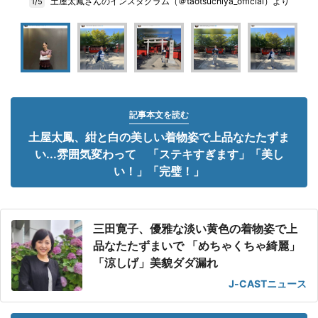
土屋太鳳さんのインスタグラム（＠taotsuchiya_official）より
1/5
記事本文を読む
土屋太鳳、紺と白の美しい着物姿で上品なたたずま
い...雰囲気変わって 「ステキすぎます」「美し
い！」「完璧！」
三田寛子、優雅な淡い黄色の着物姿で上
品なたたずまいで 「めちゃくちゃ綺麗」
「涼しげ」美貌ダダ漏れ
J-CASTニュース