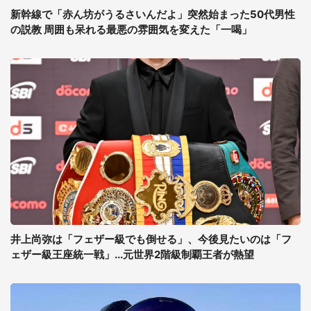
新幹線で「赤ん坊がうるさいんだよ」突然始まった50代男性
の説教 周囲も呆れる最悪の雰囲気を変えた「一喝」
井上尚弥は「フェザー級でも倒せる」、今後見たいのは「フ
ェザー級王座統一戦」...元世界2階級制覇王者が熱望