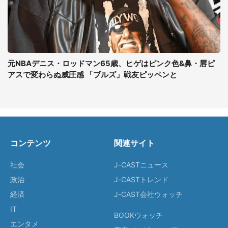
元NBAデニス・ロッドマン65歳、ヒゲはピンク色&鼻・唇ピ
アスで変わらぬ威圧感 「ブルズ」戦友ピッペンと
コンテンツ
関連サイト
社会
J-CASTニュース
政治
J-CASTトレンド
経済
J-CAST会社ウォッチ
IT
BOOKウォッチ
エンタメ