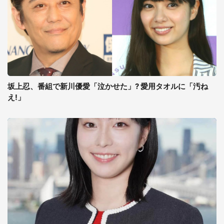
坂上忍、番組で新川優愛「泣かせた」? 愛用タオルに「汚ね
え!」