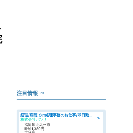
.
完
注目情報
PR
経理/病院での経理事務のお仕事/即日勤務可/車通勤可/経理/一般事務
＞
株式会社パソナ
福岡県 北九州市
時給1,380円
正社員