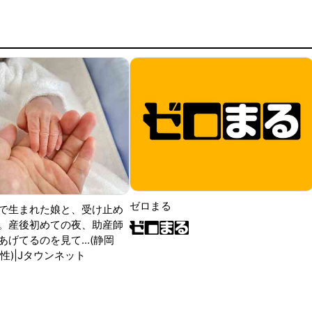
ゼロまる
で生まれた娘と、受け止め
。産後初めての夜、助産師
げてるのを見て...(静岡
性)|Jタウンネット