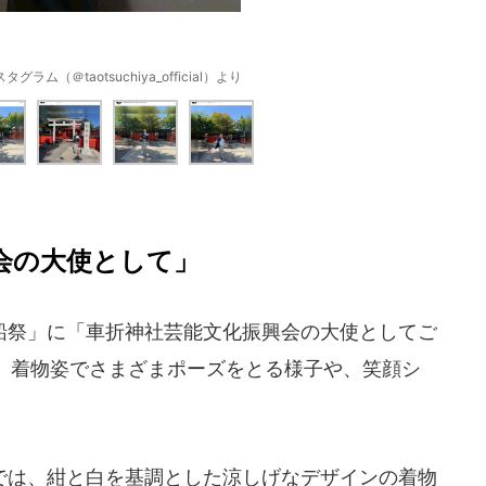
ム（＠taotsuchiya_official）より
会の大使として」
祭」に「車折神社芸能文化振興会の大使としてご
。着物姿でさまざまポーズをとる様子や、笑顔シ
は、紺と白を基調とした涼しげなデザインの着物