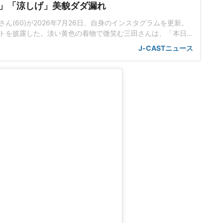
」「涼しげ」美貌ダダ漏れ
ん(60)が2026年7月26日、自身のインスタグラムを更新。
トを披露した。淡い黄色の着物で微笑む三田さんは、「本日
報告し、淡い黄色の着物で微笑む姿を投稿した。「夜の部で
J-CASTニュース
鎌髭』大らかな歌舞伎の荒事ぜひご覧ください」とつづって
ムに投稿された写真では、淡い黄色の着物を着用。緑の木を
前で揃えて微