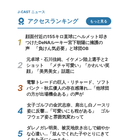
J-CAST ニュース
アクセスランキング
もっと見る
顔面付近の155キロ直球にヘルメット叩き
つけたDeNAルーキー宮下朝陽に擁護の
声 「負けん気必要」と球団OB
元卓球・石川佳純、イケメン陸上選手と2
ショット 「メチャ可愛い」「かわいい笑
顔」「美男美女」話題に
電撃トレードの巨人・リチャード、ソフト
バンク・秋広優人の存在感薄れ...「他球団
の方が出場機会ある」の声が
女子ゴルフの金沢志奈、肩出し白ノースリ
姿に反響...「可愛いにも程がある」 ゴル
フウェア姿と雰囲気変わって
ダレノガレ明美、被災地炊き出しで細やか
な心遣い...「並んでくれた子やとりにきて
くれた子にシールを」