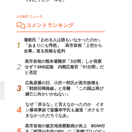
J-CAST ニュース
コメントランキング
蓮舫氏「止める人は誰もいなかったのか」
「あまりにも愕然」 高市首相「上空から
合掌」巡る投稿を批判
高市首相の熊本避難所「3分間」しか視察
せず？SNS拡散 内閣広報官「51分間」だ
と否定
広島原爆の日、小沢一郎氏が高市政権を
「戦前回帰路線」と非難 「この国は再び
滅亡に向かいかねない」
なぜ「戻るな」と言えなかったのか イオ
ン爆発事故で斎藤幸平氏も逡巡「ボクもで
きなかっただろうなあ」
高市首相の被災地視察動画が炎上 BGM付
き「総理が主役のPV」に「政権プロパガン