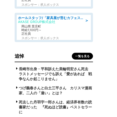
スポンサー：求人ボックス
ホールスタッフ/「家具屋が営むカフェスタッフ!」週2日～OK!嬉しいまかない付き/岡山県/浅口郡里庄町
＞
AKASE GROUP株式会社
岡山県 里庄町
時給1,100円～
正社員
スポンサー：求人ボックス
追悼
一覧を見る
長崎市出身・平和訴えた美輪明宏さん死去
ラストメッセージでも訴え「愛があれば 戦
争なんか起こりません」
つげ義春さんと白土三平さん カリスマ漫画
家、二人の「違い」とは？
死去した丹羽宇一郎さんは、経済界有数の読
書家だった 『死ぬほど読書』ベストセラー
に