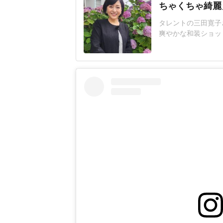
ちゃくちゃ綺麗
タレントの三田寛子さ
爽やかな和装ショッ
歌舞伎座千穐楽」と
は歌舞伎十八番の『
いた。インスタグラ
背景に、両手を体の