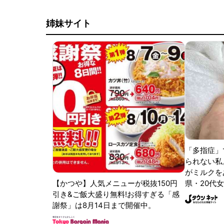
姉妹サイト
「多指症」
られない私
がミルクをあ
【かつや】人気メニューが税抜150円
県・20代女
引き&ご飯大盛り無料!お得すぎる「感
謝祭」は8月14日まで開催中。