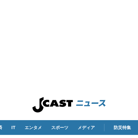
済
IT
エンタメ
スポーツ
メディア
防災特集