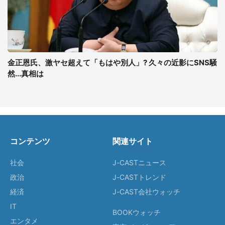
金正恩氏、激ヤセ超えて「もはや別人」? 久々の近影にSNS騒
然...真相は
コンテンツ
関連サイト
社会
J-CASTニュース
政治
J-CASTトレンド
経済
J-CAST会社ウォッチ
IT
BOOKウォッチ
エンタメ