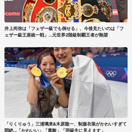
井上尚弥は「フェザー級でも倒せる」、今後見たいのは「フ
ェザー級王座統一戦」...元世界2階級制覇王者が熱望
「りくりゅう」三浦璃来&木原龍一、制服衣装がかわいすぎて
悶絶...「かわいい」「素敵」「同級生に見えます」