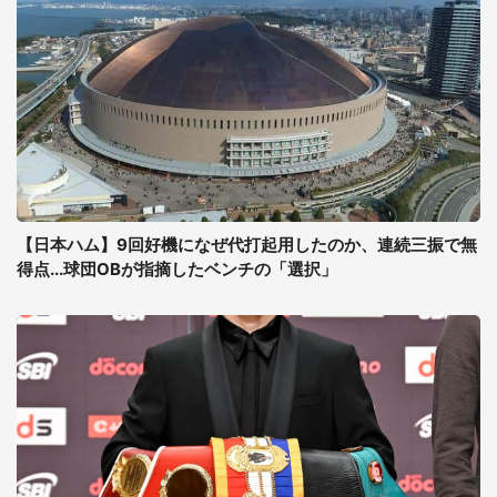
【日本ハム】9回好機になぜ代打起用したのか、連続三振で無
得点...球団OBが指摘したベンチの「選択」