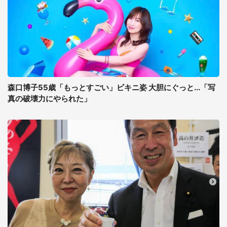
森口博子55歳「もっとすごい」ビキニ姿 大胆にぐっと...「写
真の破壊力にやられた」