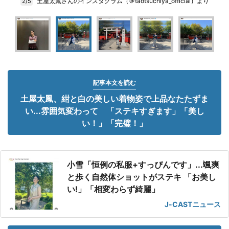
土屋太鳳さんのインスタグラム（＠taotsuchiya_official）より
2/5
記事本文を読む
土屋太鳳、紺と白の美しい着物姿で上品なたたずま
い...雰囲気変わって 「ステキすぎます」「美し
い！」「完璧！」
小雪「恒例の私服+すっぴんです」...颯爽
と歩く自然体ショットがステキ 「お美し
い!」「相変わらず綺麗」
J-CASTニュース