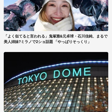
「よく似てると言われる」鬼塚雅&元卓球・石川佳純、まるで
美人姉妹?ミラノで2ショ話題 「やっぱりそっくり」