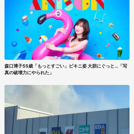
森口博子55歳「もっとすごい」ビキニ姿 大胆にぐっと...「写
真の破壊力にやられた」