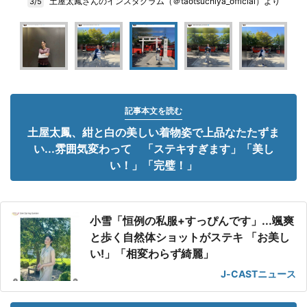
土屋太鳳さんのインスタグラム（＠taotsuchiya_official）より
3/5
記事本文を読む
土屋太鳳、紺と白の美しい着物姿で上品なたたずま
い...雰囲気変わって 「ステキすぎます」「美し
い！」「完璧！」
小雪「恒例の私服+すっぴんです」...颯爽
と歩く自然体ショットがステキ 「お美し
い!」「相変わらず綺麗」
J-CASTニュース