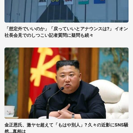
「想定外でいいのか」「戻っていいとアナウンスは?」 イオン
社長会見でのしつこい記者質問に疑問も続々
金正恩氏、激ヤセ超えて「もはや別人」? 久々の近影にSNS騒
然...真相は