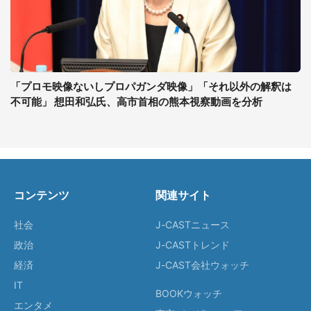
「プロモ映像ないしプロパガンダ映像」「それ以外の解釈は
不可能」 想田和弘氏、高市首相の熊本視察動画を分析
コンテンツ
関連サイト
社会
J-CASTニュース
政治
J-CASTトレンド
経済
J-CAST会社ウォッチ
IT
BOOKウォッチ
エンタメ