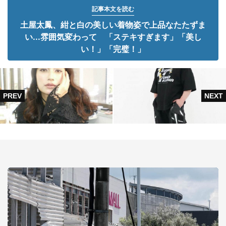
記事本文を読む
土屋太鳳、紺と白の美しい着物姿で上品なたたずま
い...雰囲気変わって 「ステキすぎます」「美し
い！」「完璧！」