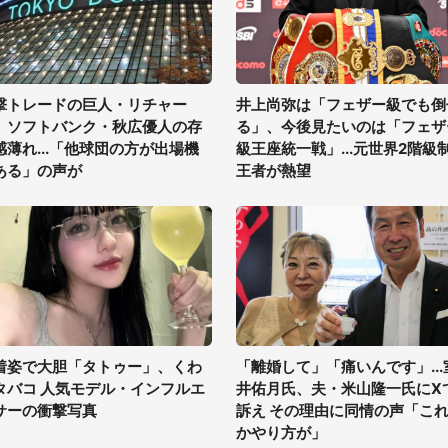
撃トレードの巨人・リチャー
井上尚弥は「フェザー級でも倒
、ソフトバンク・秋広優人の存
る」、今後見たいのは「フェザ
感薄れ...「他球団の方が出場機
級王座統一戦」...元世界2階級
ある」の声が
王者が熱望
着姿で大胆「タトゥー」、くわ
「離婚して」「痛いんです」...
タバコ 人気モデル・インフルエ
井佑月氏、夫・米山隆一氏にX
サーの衝撃写真
訴え その理由に同情の声「こ
かやり方が」