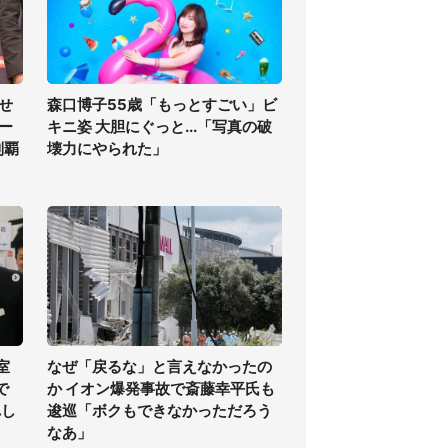
せ
森口博子55歳「もっとすごい」ビ
ー
キニ姿 大胆にぐっと...「写真の破
制覇
壊力にやられた」
室
なぜ「戻るな」と言えなかったの
で
か イオン爆発事故で斎藤幸平氏も
れし
逡巡「ボクもできなかっただろう
なあ」