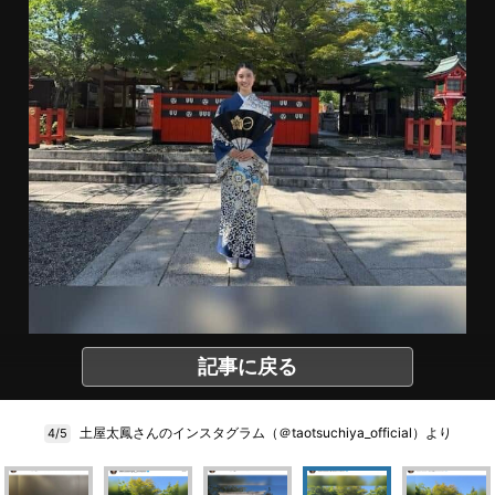
記事に戻る
土屋太鳳さんのインスタグラム（＠taotsuchiya_official）より
4/5