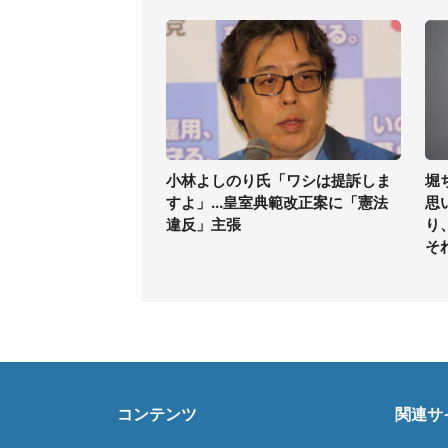
小林よしのり氏「ワシは提訴しま
堀
すよ」...皇室典範改正案に「憲法
思
違反」主張
り
そ
コンテンツ
関連サ