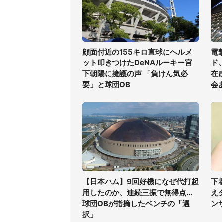
顔面付近の155キロ直球にヘルメ
電
ット叩きつけたDeNAルーキー宮
ド
下朝陽に擁護の声 「負けん気必
在
要」と球団OB
会
【日本ハム】9回好機になぜ代打起
下
用したのか、連続三振で無得点...
え
球団OBが指摘したベンチの「選
ン
択」