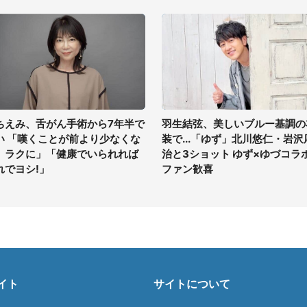
ちえみ、舌がん手術から7年半で
羽生結弦、美しいブルー基調の
い 「嘆くことが前より少なくな
装で...「ゆず」北川悠仁・岩沢
、ラクに」「健康でいられれば
治と3ショット ゆず×ゆづコラ
れでヨシ!」
ファン歓喜
イト
サイトについて