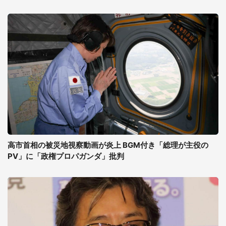
高市首相の被災地視察動画が炎上 BGM付き「総理が主役の
PV」に「政権プロパガンダ」批判