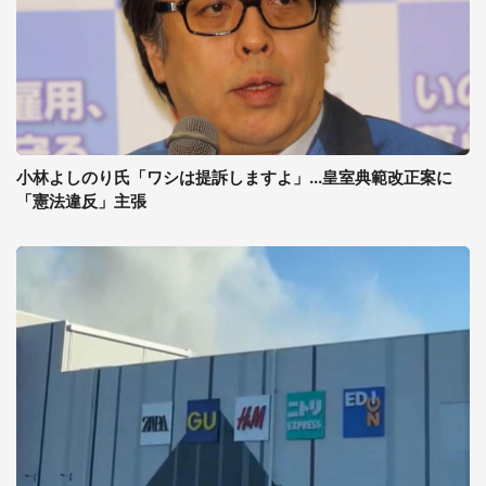
小林よしのり氏「ワシは提訴しますよ」...皇室典範改正案に
「憲法違反」主張