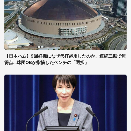
【日本ハム】9回好機になぜ代打起用したのか、連続三振で無
得点...球団OBが指摘したベンチの「選択」