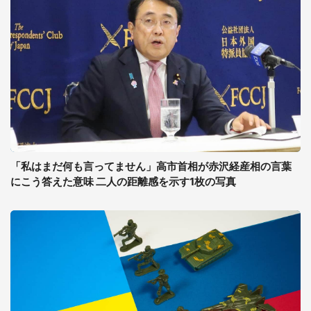
「私はまだ何も言ってません」高市首相が赤沢経産相の言葉
にこう答えた意味 二人の距離感を示す1枚の写真