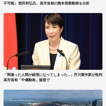
不可能」 想田和弘氏、高市首相の熊本視察動画を分析
「間違った人間が総理になってしまった...」芥川賞作家が批判
高市首相「中傷動画」疑惑で