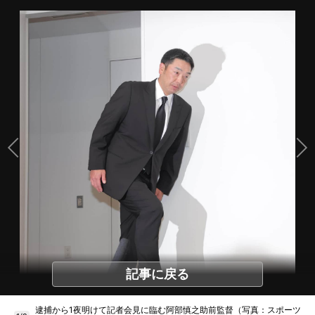
記事に戻る
逮捕から1夜明けて記者会見に臨む阿部慎之助前監督（写真：スポーツ