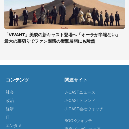
「VIVANT」美貌の新キャスト登場へ「オーラが半端ない」
最大の裏切りでファン困惑の衝撃展開にも騒然
コンテンツ
関連サイト
社会
J-CASTニュース
政治
J-CASTトレンド
経済
J-CAST会社ウォッチ
IT
BOOKウォッチ
エンタメ
東京バーゲンマニア