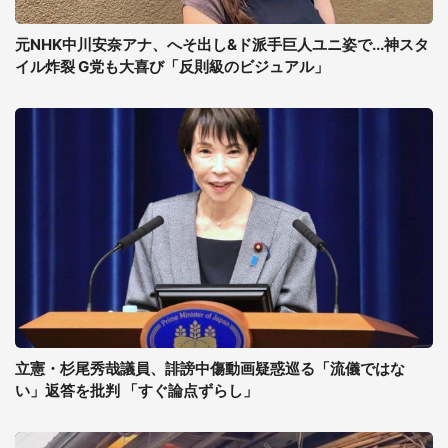
元NHK中川安奈アナ、へそ出し&ド派手巨人ユニ姿で...神スタ
イル炸裂 G党も大喜び「反則級のビジュアル」
立憲・杉尾秀哉議員、誹謗中傷動画疑惑巡る「流儀ではな
い」返答を批判 「すぐ論点ずらし」