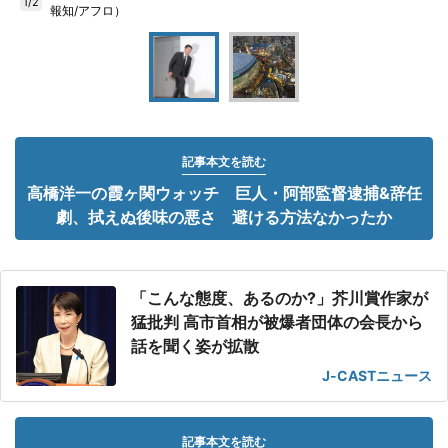
1/2
報知/アフロ）
記事本文を読む
高橋洋一の霞ヶ関ウォッチ 巨人・阿部監督逮捕&辞任
劇、拭えぬ後味の悪さ 避ける方法なかったか
「こんな態度、あるのか?」芥川賞作家が
猛批判 高市首相が被爆者団体の会長から
話を聞く姿が拡散
J-CASTニュース
記事本文を読む