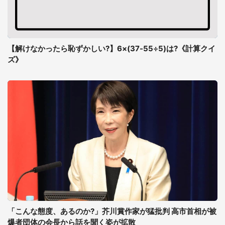
【解けなかったら恥ずかしい?】6×(37-55÷5)は?《計算クイ
ズ》
「こんな態度、あるのか?」芥川賞作家が猛批判 高市首相が被
爆者団体の会長から話を聞く姿が拡散