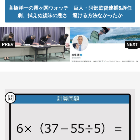
高橋洋一の霞ヶ関ウォッチ 巨人・阿部監督逮捕&辞任
劇、拭えぬ後味の悪さ 避ける方法なかったか