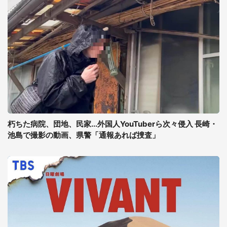
朽ちた病院、団地、民家...外国人YouTuberら次々侵入 長崎・
池島で撮影の動画、県警「通報あれば捜査」