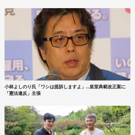
小林よしのり氏「ワシは提訴しますよ」...皇室典範改正案に
「憲法違反」主張